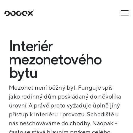
U
ČTI JAKO
Interiér
mezonetového
bytu
Mezonet není běžný byt. Funguje spíš
jako rodinný dům poskládaný do několika
úrovní. A právě proto vyžaduje úplně jiný
přístup k interiéru i provozu. Schodiště u
nás neschováváme do chodby. Naopak –
často se stává hlavním prvkem celého