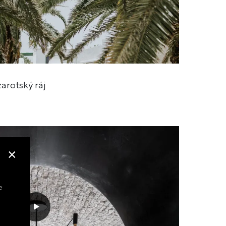
rotský ráj
×
e