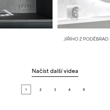
JIŘÍHO Z PODĚBRAD -
Načíst další videa
1
2
3
4
5