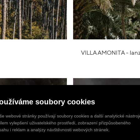
VILLA AMONITA - lanza
oužíváme soubory cookies
še webové stránky používají soubory cookies a další analytické nástroj
cílem vylepšení uživatelského prostředí, zobrazení přizpůsobeného
sahu i reklam a analýzy návštěvnosti webových stránek.