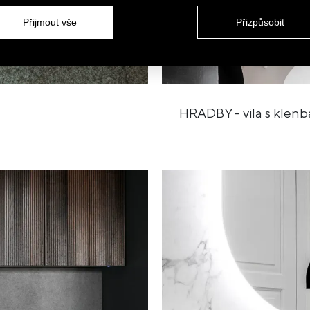
Přijmout vše
Přizpůsobit
HRADBY - vila s klen