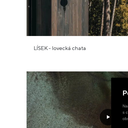
LÍSEK - lovecká chata
P
Na
s 
ob