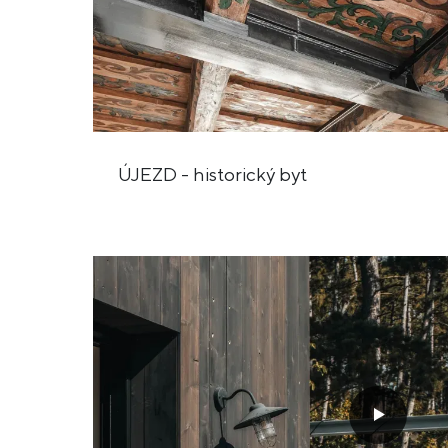
ÚJEZD - historický byt