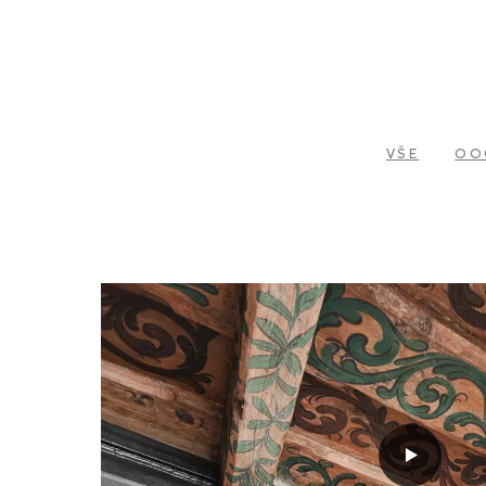
VŠE
OO