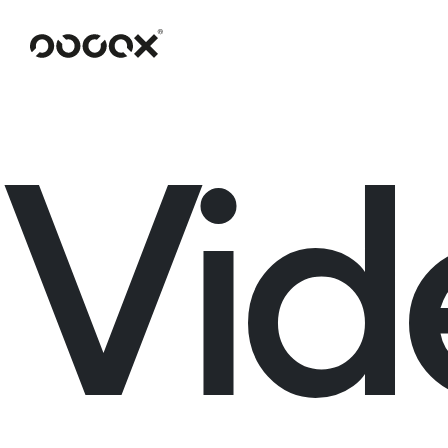
U
ČTI JAKO
Vid