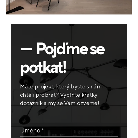
— Pojďme se
potkat!
Máte projekt, který byste s námi
chtěli probrat? Vyplňte krátký
dotazník a my se Vám ozveme!
Jméno *