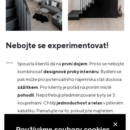
Nebojte se experimentovat!
Spousta klientů dá na
první dojem
. Proto se nebojte
kombinovat
designové prvky interiéru
. Bydlení se
pak může pro potenciálního nájemníka stát doslova
zážitkem
. Pro klienty je pořád na prvním místě
pohodlí
. Nepotřebují předimenzované byty se 3
koupelnami. Chtějí
jednoduchost a relax
v pěkném
kabátku. Pamatujte na to, pokud jste majitelem
bytu, který pronajímáte.
×
Používáme soubory cookies