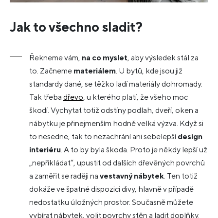
Jak to všechno sladit?
Řekneme vám,
na co myslet
, aby výsledek stál za
to. Začneme
materiálem
. U bytů, kde jsou již
standardy dané, se těžko ladí materiály dohromady.
Tak třeba
dřevo
, u kterého platí, že všeho moc
škodí. Vychytat totiž odstíny podlah, dveří, oken a
nábytku je přinejmenším hodně velká výzva. Když si
to nesedne, tak to nezachrání ani sebelepší
design
interiéru
. A to by byla škoda. Proto je někdy lepší už
„nepřikládat“, upustit od dalších dřevěných povrchů
a zaměřit se raději na
vestavný nábytek
. Ten totiž
dokáže ve špatné dispozici divy, hlavně v případě
nedostatku úložných prostor. Současně můžete
vybírat nábytek, volit povrchy stěn a ladit doplňky.