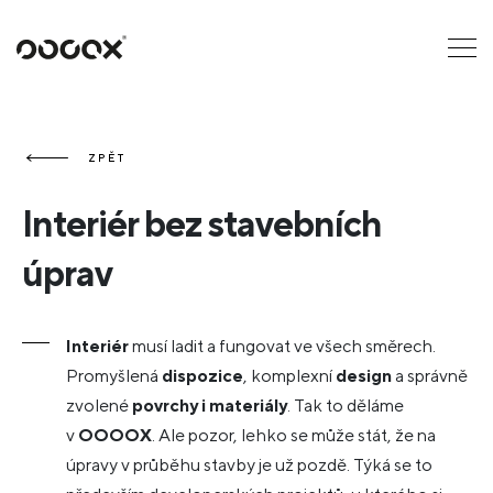
U
ČTI JAKO
ZPĚT
Interiér bez stavebních
úprav
Interiér
musí ladit a fungovat ve všech směrech.
Promyšlená
dispozice
, komplexní
design
a správně
zvolené
povrchy i materiály
. Tak to děláme
v
OOOOX
. Ale pozor, lehko se může stát, že na
úpravy v průběhu stavby je už pozdě. Týká se to