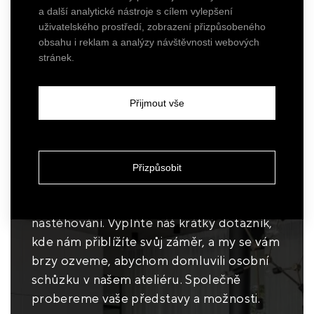
a další analytické nástroje s cílem vylepšení
uživatelského prostředí, zobrazení přizpůsobeného
obsahu i reklam a analýzy návštěvnosti webových
— Pojďme se
stránek.
potkat!
Přijmout vše
Ať už stavíte dům, nebo kupujete byt,
ozvěte se. Vše s Vámi rádi zkonzultujeme,
Přizpůsobit
upozorníme Vás na úskalí a provedeme
Vás celým procesem od návrhu po
nastěhování. Vyplňte náš krátký dotazník,
kde nám přiblížíte svůj záměr, a my se vám
brzy ozveme, abychom domluvili osobní
schůzku v našem ateliéru. Společně
probereme vaše představy a možnosti.