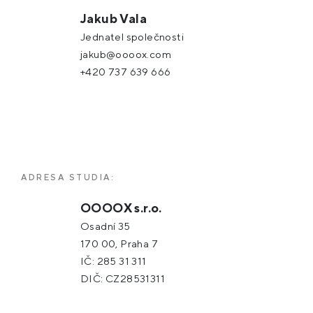
Jakub Vala
Jednatel společnosti
jakub@oooox.com
+420 737 639 666
ADRESA STUDIA:
OOOOX s.r.o.
Osadní 35
170 00, Praha 7
IČ: 285 31 311
DIČ: CZ28531311