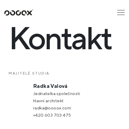
U
ČTI JAKO
Kontakt
MAJITELÉ STUDIA
Radka Valová
Jednatelka společnosti
hlavní architekt
radka@oooox.com
+420 603 703 475