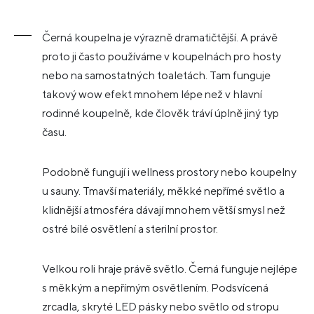
Černá koupelna je výrazně dramatičtější. A právě
proto ji často používáme v koupelnách pro hosty
nebo na samostatných toaletách. Tam funguje
takový wow efekt mnohem lépe než v hlavní
rodinné koupelně, kde člověk tráví úplně jiný typ
času.
Podobně fungují i wellness prostory nebo koupelny
u sauny. Tmavší materiály, měkké nepřímé světlo a
klidnější atmosféra dávají mnohem větší smysl než
ostré bílé osvětlení a sterilní prostor.
Velkou roli hraje právě světlo. Černá funguje nejlépe
s měkkým a nepřímým osvětlením. Podsvícená
zrcadla, skryté LED pásky nebo světlo od stropu