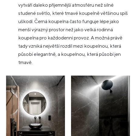
vytváří daleko příjemnější atmosféru než silné
studené světlo, které tmavé koupelně většinou spíš
uškodí. Černá koupelna často funguje lépe jako
menší výrazný prostor než jako velká rodinná
koupelna pro každodenní provoz. A možná právě
tady vzniká největší rozdíl mezi koupelnou, která
působí elegantně, a koupelnou, která působí jen
tmavě.