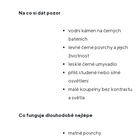
Na co si dát pozor
vodní kámen na černých
bateriích
levné černé povrchy a jejich
životnost
lesklé černé umyvadlo
příliš studené nebo silné
osvětlení
malé koupelny bez kontrastu
a světla
Co funguje dlouhodobě nejlépe
matné povrchy