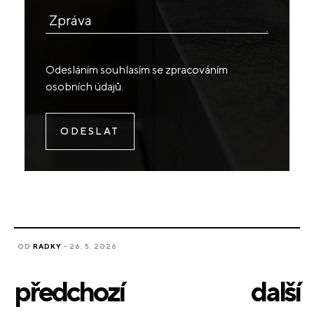
Zpráva
Odesláním souhlasím se
zpracováním
osobních údajů
.
OD
RADKY
- 26. 5. 2026
předchozí
další