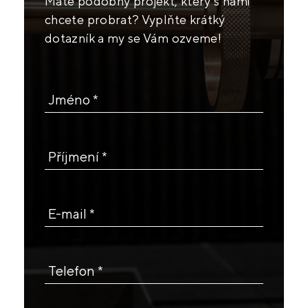
Máte podobný projekt, který s námi
chcete probrat? Vyplňte krátký
dotazník a my se Vám ozveme!
Jméno *
Příjmení *
E-mail *
Telefon *