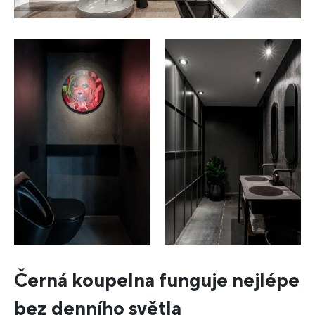
Černá koupelna funguje nejlépe
bez denního světla