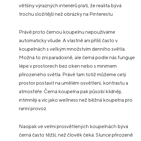
většiny výrazných interiérů platí, že realita bývá
trochu složitější než obrázky na Pinterestu.
Právě proto černou koupelnu nepoužíváme
automaticky všude. A vlastně ani příliš často v
koupelnách s velkým množstvím denního světla.
Možná to zní paradoxně, ale černá podle nás funguje
lépe v prostorech bez oken nebo s minimem
přirozeného světla. Právě tam totiž můžeme celý
prostor postavit na umělém osvětlení, kontrastu a
atmosféře. Černá koupelna pak působí klidněji,
intimněji a víc jako wellness než běžná koupelna pro
ranní provoz.
Naopak ve velmi prosvětlených koupelnách bývá
černá často těžší, než člověk čeká. Slunce přirozeně