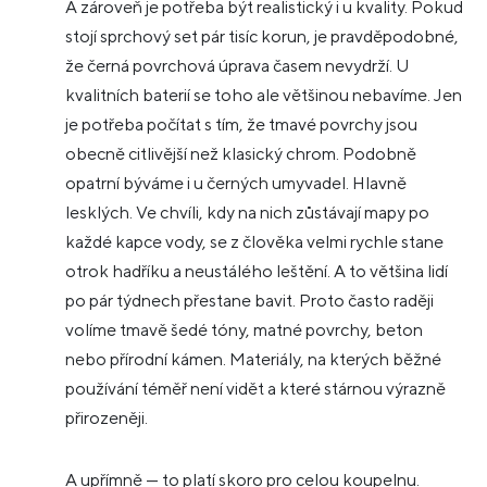
A zároveň je potřeba být realistický i u kvality. Pokud
stojí sprchový set pár tisíc korun, je pravděpodobné,
že černá povrchová úprava časem nevydrží. U
kvalitních baterií se toho ale většinou nebavíme. Jen
je potřeba počítat s tím, že tmavé povrchy jsou
obecně citlivější než klasický chrom. Podobně
opatrní býváme i u černých umyvadel. Hlavně
lesklých. Ve chvíli, kdy na nich zůstávají mapy po
každé kapce vody, se z člověka velmi rychle stane
otrok hadříku a neustálého leštění. A to většina lidí
po pár týdnech přestane bavit. Proto často raději
volíme tmavě šedé tóny, matné povrchy, beton
nebo přírodní kámen. Materiály, na kterých běžné
používání téměř není vidět a které stárnou výrazně
přirozeněji.
A upřímně — to platí skoro pro celou koupelnu.