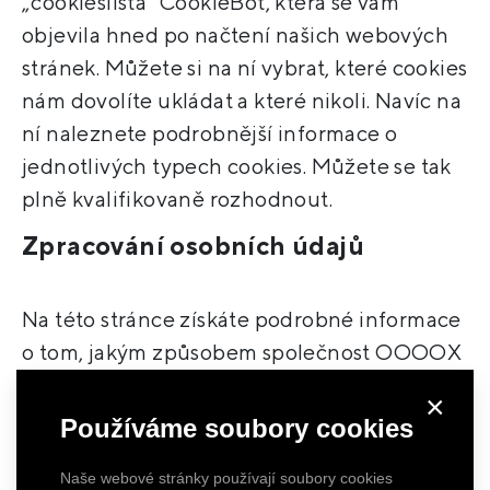
„cookieslišta“ CookieBot, která se vám
objevila hned po načtení našich webových
stránek. Můžete si na ní vybrat, které cookies
nám dovolíte ukládat a které nikoli. Navíc na
ní naleznete podrobnější informace o
jednotlivých typech cookies. Můžete se tak
plně kvalifikovaně rozhodnout.
Zpracování osobních údajů
Na této stránce získáte podrobné informace
o tom, jakým způsobem společnost OOOOX
s.r.o. coby správce osobních údajů
×
zpracovává osobní údaje, jakých subjektů a
Používáme soubory cookies
za jakým účelem. Zároveň tato strana
Naše webové stránky používají soubory cookies
informuje subjekty údajů o jejich právech a