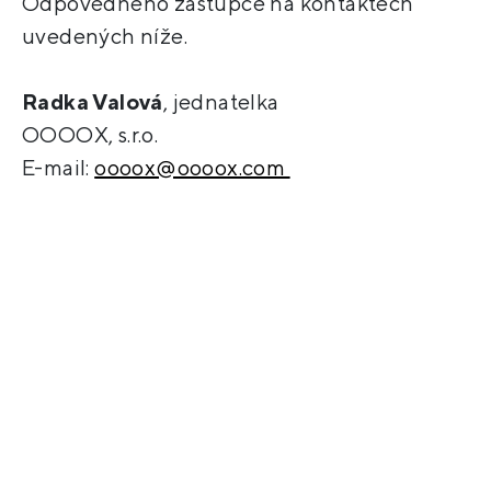
Odpovědného zástupce na kontaktech
uvedených níže.
Radka Valová
, jednatelka
OOOOX, s.r.o.
E-mail:
oooox@oooox.com