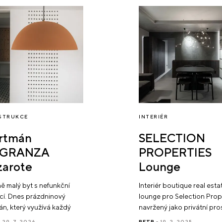
STRUKCE
INTERIÉR
rtmán
SELECTION
EGRANZA
PROPERTIES
zarote
Lounge
 malý byt s nefunkční
Interiér boutique real esta
cí. Dnes prázdninový
lounge pro Selection Prop
n, který využívá každý
navržený jako privátní pro
vereční i výhledy na
pro setkávání nad výběro
 29. 7. 2026
PETR
- 19. 2. 2025