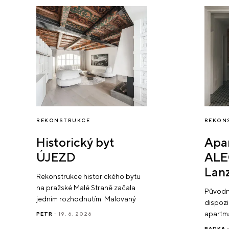
REKONSTRUKCE
REKON
Historický byt
Apa
ÚJEZD
AL
Lan
Rekonstrukce historického bytu
na pražské Malé Straně začala
Původně
jedním rozhodnutím. Malovaný
dispozi
dřevěný strop už neměl zůstat
apartmá
PETR
- 19. 6. 2026
ukrytý v zadní ložnici. Nová
metr čt
RADKA
-