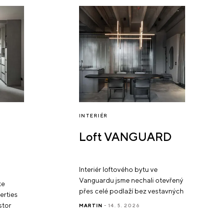
INTERIÉR
Loft VANGUARD
Interiér loftového bytu ve
Vanguardu jsme nechali otevřený
te
přes celé podlaží bez vestavných
erties
pater a galerií. Syrový industriální
stor
MARTIN
- 14. 5. 2026
prostor s přiznaným betonem,
vými