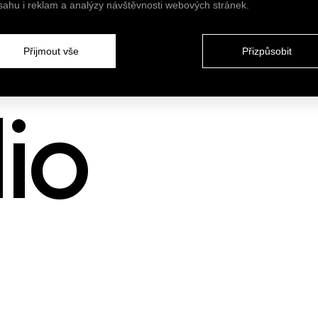
sahu i reklam a analýzy návštěvnosti webových stránek.
vil a loftů
Přijmout vše
Přizpůsobit
io