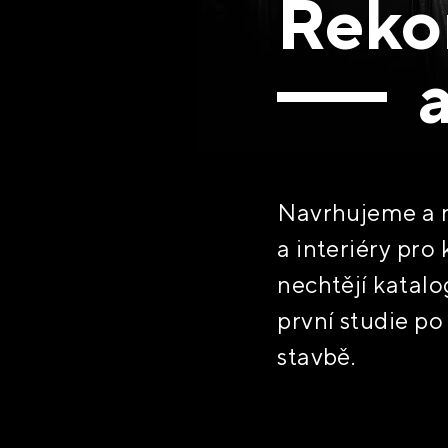
Reko
a
Navrhujeme a 
a interiéry pro k
nechtějí katalo
první studie po 
stavbě.