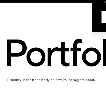
ob
domů a bytů
Portfol
Projekty, které nezestárly po prvním Instagram postu