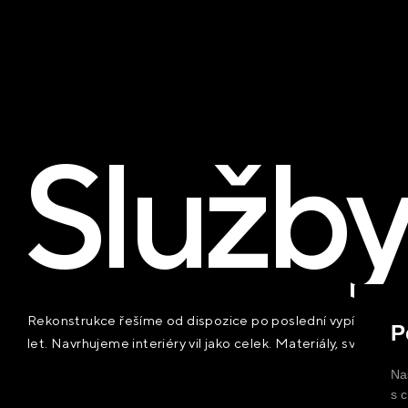
Služb
Rekonstrukce řešíme od dispozice po poslední vypínač. Sta
P
let. Navrhujeme interiéry vil jako celek. Materiály, světlo
Na
Rekonstrukce
s 