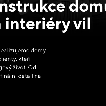
nstrukce dom
 interiéry vil
realizujeme domy
lienty, kteří
gový život. Od
finální detail na