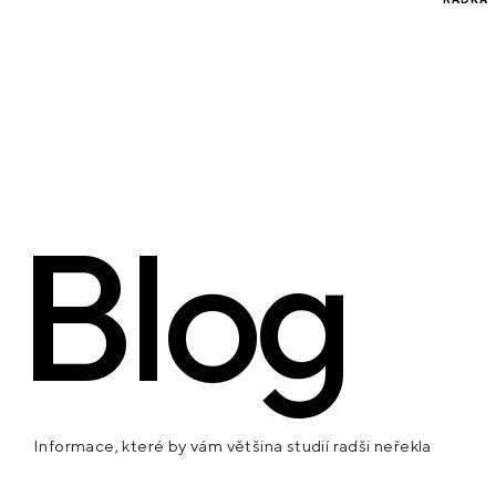
dispozice otevřela byt světlu,
sopečno
odkryla středověké kamenné zdi
Součást
a citlivě propojila historickou
komple
architekturu se současným
dispozi
bydlením.
návrh i
Apartm
nastavi
rekonst
Weybea
Blog
Informace, které by vám většina studií radši neřekla