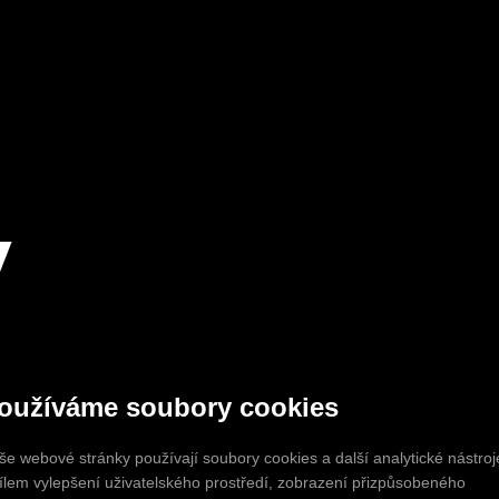
y
ré domy nepřemalováváme na bílo. Přemýšlíme, jak v nich dobře ž
oužíváme soubory cookies
, proporce i atmosféru prostoru. Nehledáme trendy. Hledáme klid 
še webové stránky používají soubory cookies a další analytické nástroj
Interiéry
cílem vylepšení uživatelského prostředí, zobrazení přizpůsobeného