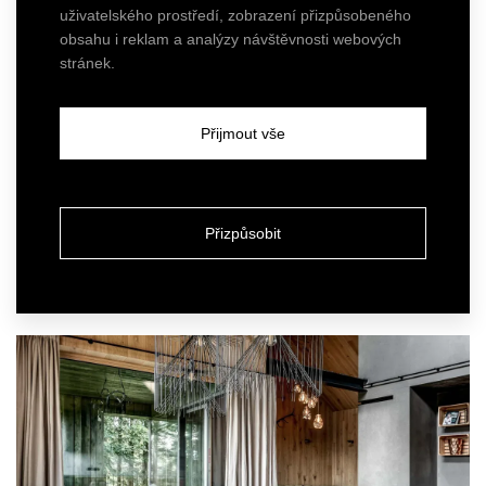
uživatelského prostředí, zobrazení přizpůsobeného
obsahu i reklam a analýzy návštěvnosti webových
stránek.
Přijmout vše
Činžovní dům
Přizpůsobit
ZOBRAZIT
MÁNESOVA 78