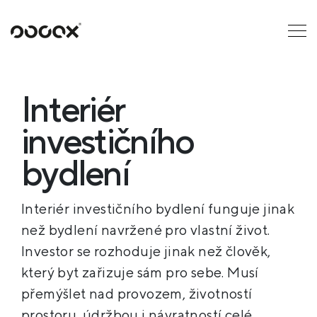
U
ČTI JAKO
Interiér
investičního
bydlení
Interiér investičního bydlení funguje jinak
než bydlení navržené pro vlastní život.
Investor se rozhoduje jinak než člověk,
který byt zařizuje sám pro sebe. Musí
přemýšlet nad provozem, životností
prostoru, údržbou i návratností celé