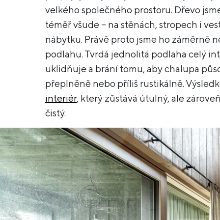
velkého společného prostoru. Dřevo jsme
téměř všude – na stěnách, stropech i v
nábytku. Právě proto jsme ho záměrně n
podlahu. Tvrdá jednolitá podlaha celý int
uklidňuje a brání tomu, aby chalupa půs
přeplněně nebo příliš rustikálně. Výsled
interiér
, který zůstává útulný, ale zárove
čistý.