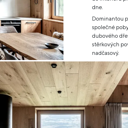
dne.
Dominantou pr
společné poby
dubového dřev
stěrkových pov
nadčasový.