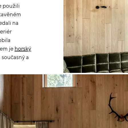
 použili
estavěném
edali na
eriér
obila
kem je
horský
ň současný a