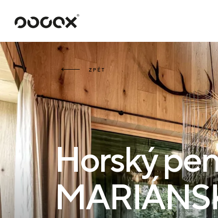
U
ČTI JAKO
ZPĚT
Horský pen
MARIÁNS