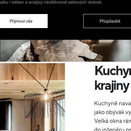
sahu i reklam a analýzy návštěvnosti webových stránek.
Přijmout vše
Přizpůsobit
Kuchyn
krajiny
Kuchyně navaz
jako obývák vy
Velká okna rám
do interiéru 