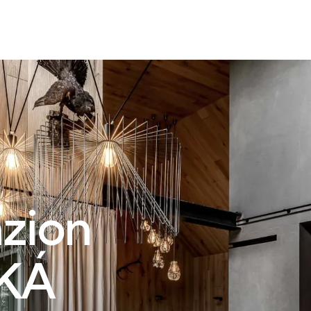
zion
KÁ