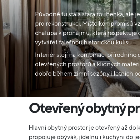
Původně tu stála stará roubenka, ale je
pro rekonstrukci. Místo kompromisů vz
chalupa k pronájmu, která respektuje o
vytvářet falešnou historickou kulisu.
Interiér stojí na kombinaci přírodního
otevřených prostorů a klidných materiá
dobře během zimní sezóny i letních p
Otevřený obytný pr
Hlavní obytný prostor je otevřený až do 
propojuje obývák, jídelnu i kuchyni do 