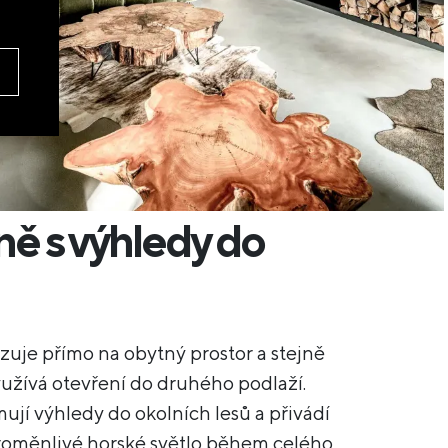
ě s výhledy do
uje přímo na obytný prostor a stejně
užívá otevření do druhého podlaží.
ují výhledy do okolních lesů a přivádí
proměnlivé horské světlo během celého