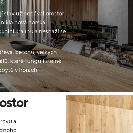
jí stav už nedával prostor
nikla nová horská
kolní krajinu a nesnaží se
 dřeva, betonu, velkých
lů, které fungují stejně
obytů v horách.
ostor
krovu a
jednoho