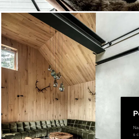
P
Na
s 