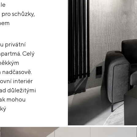
ale
 pro schůzky,
ěhem
u privátní
apartmá. Celý
 měkkým
a nadčasově.
ovní interiér
nad důležitými
 jak mohou
cký