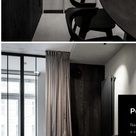
P
Na
s 