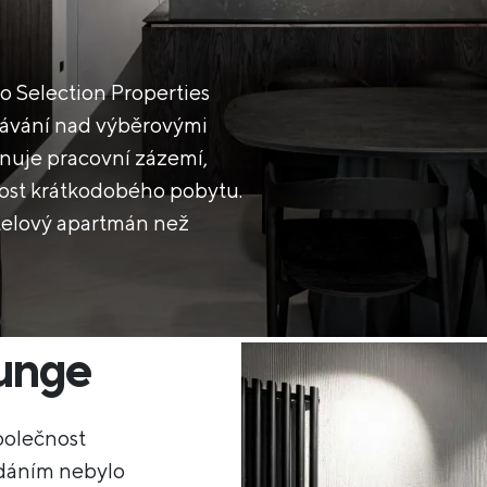
ro Selection Properties
tkávání nad výběrovými
nuje pracovní zázemí,
ost krátkodobého pobytu.
otelový apartmán než
ounge
olečnost
dáním nebylo