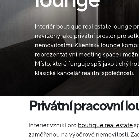
Interiér boutique real estate lounge p
navržený jako privátní prostor pro se
nemovitostmi. Klientský lounge kombi
reprezentativní meeting space i možn
Místo, které funguje spíš jako tichý h
klasická kancelář realitní společnosti.
Privátní pracovní l
Interiér vznikl pro
boutique real estate
sp
zaměřenou na výběrové nemovitosti. Za