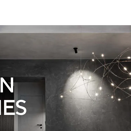
ON
IES