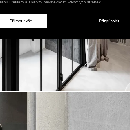
sahu i reklam a analýzy návštěvnosti webových stránek.
Přijmout vše
Přizpůsobit