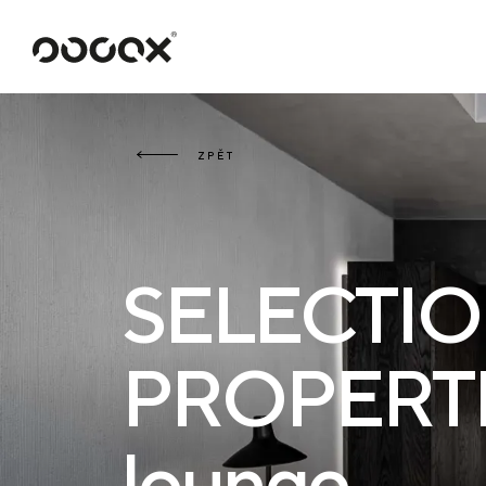
U
ČTI JAKO
ZPĚT
SELECTI
PROPERT
lounge