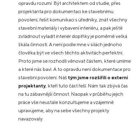
opravdu rozumí. Být architektem od studie, přes
projektanta pro dokumentaci ke stavebnímu
povolení, řešit komunikaci s úředníky, znát všechny
stavební materiály i vybavení interiéru, a pak ještě
zvládnout vyladit interiér doplňky je poměrně velká
škála činností. A není podle mne v silách jednoho
člověka být ve všech těchto aktivitách perfektní.
Proto jsme se rozhodli věnovat částem, které umíme
a které nás baví. A to opravdu není dokumentace pro
stavební povolení. Náš
tým jsme rozšířili o externí
projektanty
, kteří tuto část řeší. Nám tak zbývá čas
na tu zábavnější činnost. Naopak v průběhu jejich
práce vše neustále konzultujeme a vzájemně
upravujeme, aby na sebe všechny projekty
navazovaly.