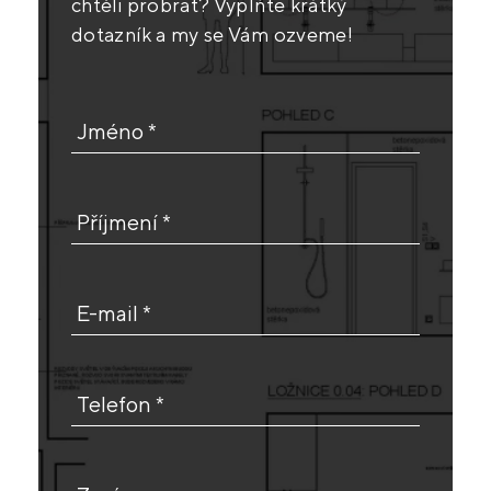
chtěli probrat? Vyplňte krátký
dotazník a my se Vám ozveme!
Jméno *
Příjmení *
E-mail *
Telefon *