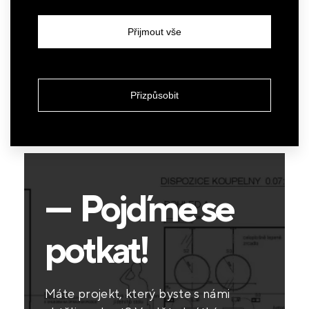
detail bude více názorů a tímto způsobem se
vyhneme dohadům a dokazování, kdo to myslel
Přijmout vše
lépe. Navíc projektant je z titulu své profesní
autorizace za vše i sám zodpovědný.
Přizpůsobit
— Pojďme se
potkat!
Máte projekt, který byste s námi