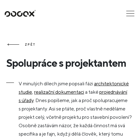
U
ČTI JAKO
ZPĚT
Spolupráce s projektantem
V minulých dílech jsme popsali fázi
architektonické
studie
,
realizační dokumentaci
a také
projednávání
s úřady
. Dnes popíšeme, jak a proč spolupracujeme
s projektanty. Asi se ptáte, proč
vlastně neděláme
projekt celý, včetně projektu pro stavební povolení?
Osobně zastávám názor, že každá činnost má svá
specifika a je fajn, když ji dělá člověk, který tomu