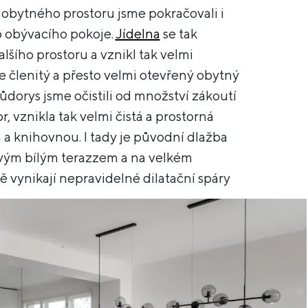
 obytného prostoru jsme pokračovali i
 obývacího pokoje.
Jídelna
se tak
alšího prostoru a vznikl tak velmi
e členitý a přesto velmi otevřený obytný
půdorys jsme očistili od množství zákoutí
, vznikla tak velmi čistá a prostorná
m a knihovnou. I tady je původní dlažba
ým bílým terazzem a na velkém
ě vynikají nepravidelné dilatační spáry