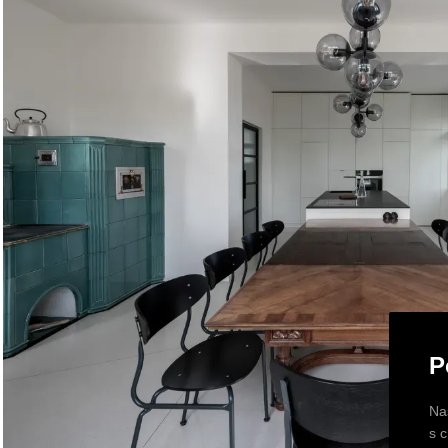
P
Na
s 