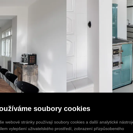
oužíváme soubory cookies
še webové stránky používají soubory cookies a další analytické nástroj
cílem vylepšení uživatelského prostředí, zobrazení přizpůsobeného