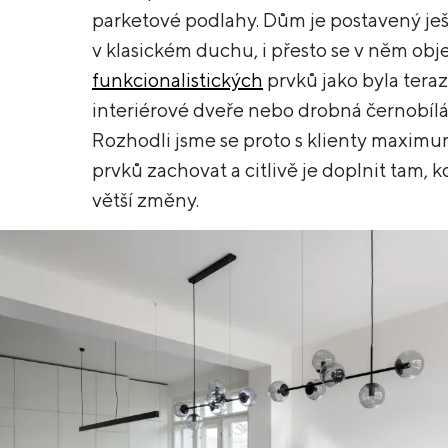
parketové podlahy. Dům je postavený je
v klasickém duchu, i přesto se v něm obj
funkcionalistických
prvků jako byla teraz
interiérové dveře nebo drobná černobílá
Rozhodli jsme se proto s klienty maximu
prvků zachovat a citlivě je doplnit tam, k
větší změny.