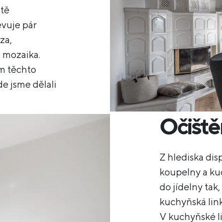
ště
evuje pár
za,
 mozaika.
m těchto
de jsme dělali
Očiště
Z hlediska dis
koupelny a ku
do jídelny tak
kuchyňská link
V kuchyňské li