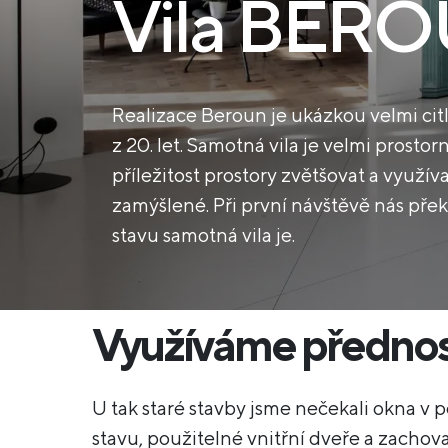
Vila BER
Realizace Beroun je ukázkou velmi ci
z 20. let. Samotná vila je velmi prostor
příležitost prostory zvětšovat a využív
zamýšlené. Při první návštěvě nás přek
stavu samotná vila je.
Využíváme přednos
U tak staré stavby jsme nečekali okna v 
stavu, použitelné vnitřní dveře a zachov