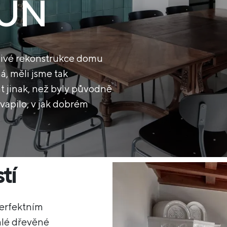
OUN
tlivé rekonstrukce domu
ná, měli jsme tak
at jinak, než byly původně
vapilo, v jak dobrém
tí
perfektním
alé dřevěné