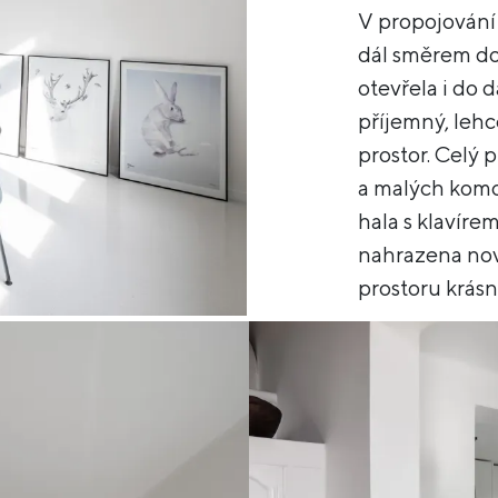
V propojování
dál směrem do
otevřela i do d
příjemný, lehc
prostor. Celý 
a malých komor
hala s klavíre
nahrazena nov
prostoru krásn