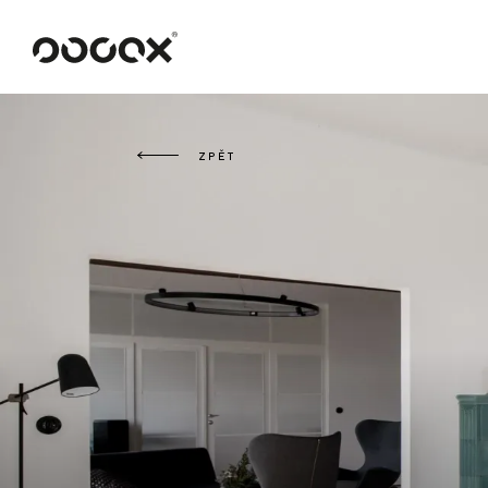
U
ČTI JAKO
ZPĚT