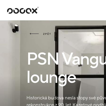
U
ČTI JAKO
ZPĚT
PSN Vangu
lounge
Historická budova nesla stopy své půvo
rekonstrukce z 90. let. Kazetové podhl