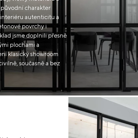
 původní charakter
interiéru autenticitu a
etonové povrchy i
klad jsme doplnili přesně
ými plochami a
ení klasický showroom
civilně, současně a bez