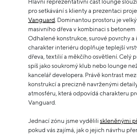
Hlavní reprezentativní část lounge slouží
pro setkávání s klienty a prezentaci proj
Vanguard
. Dominantou prostoru je velký 
masivního dřeva v kombinaci s betonem a
Odhalené konstrukce, surové povrchy a i
charakter interiéru doplňuje teplejší vrs
dřeva, textilií a měkčího osvětlení. Celý 
spíš jako soukromý klub nebo lounge než
kancelář developera. Právě kontrast mezi
konstrukcí a precizně navrženými detaily
atmosféru, která odpovídá charakteru pr
Vanguard.
Jednací zónu jsme vydělili
skleněnými p
pokud vás zajímá, jak o jejich návrhu př