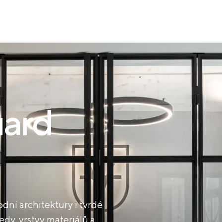
ard
dní architektury i tvrdé
edy, vrstvy materiálů a