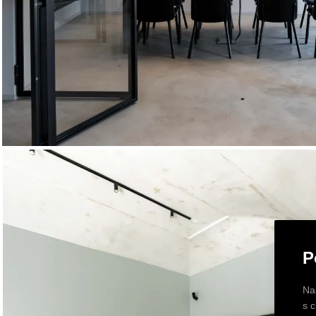
P
Na
s 