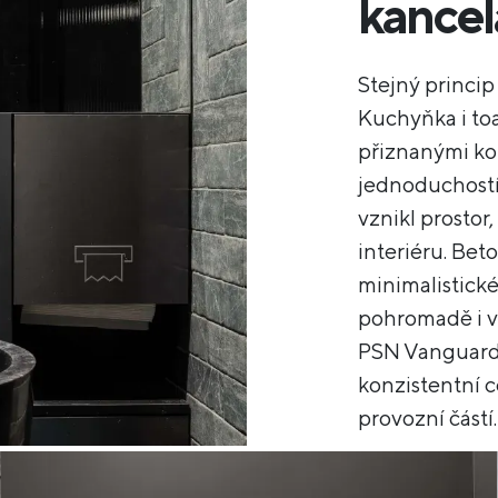
kancel
Stejný princip
Kuchyňka i toa
přiznanými ko
jednoduchostí
vznikl prostor
interiéru. Bet
minimalistické
pohromadě i v
PSN Vanguard 
konzistentní c
provozní částí.