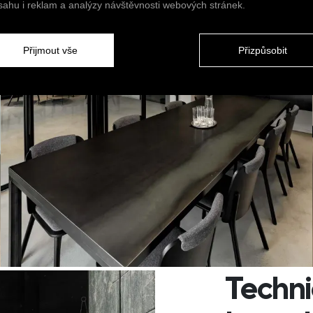
sahu i reklam a analýzy návštěvnosti webových stránek.
Přijmout vše
Přizpůsobit
Techni