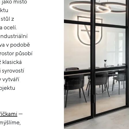
 jako místo
ektu
stůl z
 ocelí.
ndustriální
tva v podobě
prostor působí
 klasická
 syrovostí
 vytváří
ojektu
říčkami
—
emýšlíme,