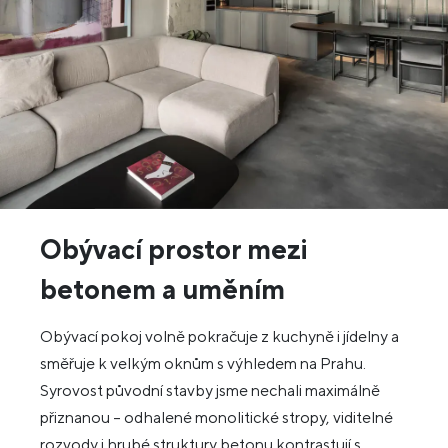
Obývací prostor mezi
betonem a uměním
Obývací pokoj volně pokračuje z kuchyně i jídelny a
směřuje k velkým oknům s výhledem na Prahu.
Syrovost původní stavby jsme nechali maximálně
přiznanou – odhalené monolitické stropy, viditelné
rozvody i hrubé struktury betonu kontrastují s