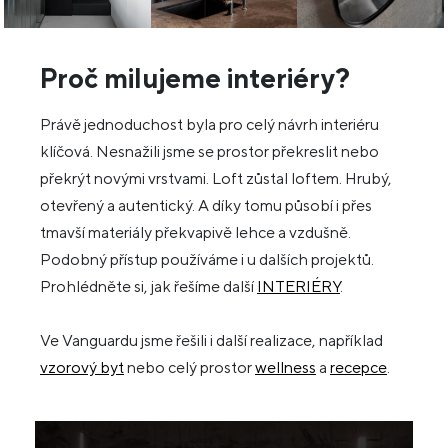
Proč milujeme interiéry?
Právě jednoduchost byla pro celý návrh interiéru
klíčová. Nesnažili jsme se prostor překreslit nebo
překrýt novými vrstvami. Loft zůstal loftem. Hrubý,
otevřený a autentický. A díky tomu působí i přes
tmavší materiály překvapivě lehce a vzdušně.
Podobný přístup používáme i u dalších projektů.
Prohlédněte si, jak řešíme další
INTERIÉRY
.
Ve Vanguardu jsme řešili i další realizace, například
vzorový byt
nebo celý prostor
wellness
a
recepce
.