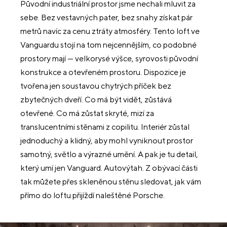
Původní industriální prostor jsme nechali mluvit za
sebe. Bez vestavných pater, bez snahy získat pár
metrů navíc za cenu ztráty atmosféry. Tento loft ve
Vanguardu stojí na tom nejcennějším, co podobné
prostory mají — velkorysé výšce, syrovosti původní
konstrukce a otevřeném prostoru. Dispozice je
tvořena jen soustavou chytrých příček bez
zbytečných dveří. Co má být vidět, zůstává
otevřené. Co má zůstat skryté, mizí za
translucentními stěnami z copilitu. Interiér zůstal
jednoduchý a klidný, aby mohl vyniknout prostor
samotný, světlo a výrazné umění. A pak je tu detail,
který umí jen Vanguard. Autovýtah. Z obývací části
tak můžete přes skleněnou stěnu sledovat, jak vám
přímo do loftu přijíždí naleštěné Porsche.