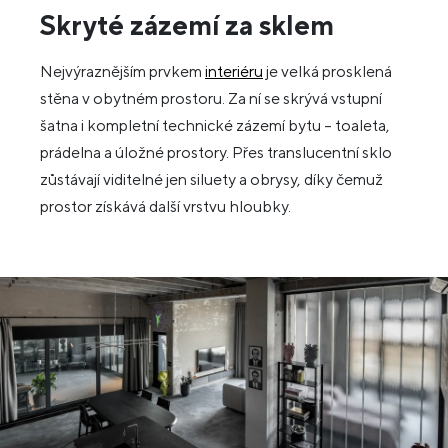
Skryté zázemí za sklem
Nejvýraznějším prvkem
interiéru
je velká prosklená
stěna v obytném prostoru. Za ní se skrývá vstupní
šatna i kompletní technické zázemí bytu – toaleta,
prádelna a úložné prostory. Přes translucentní sklo
zůstávají viditelné jen siluety a obrysy, díky čemuž
prostor získává další vrstvu hloubky.