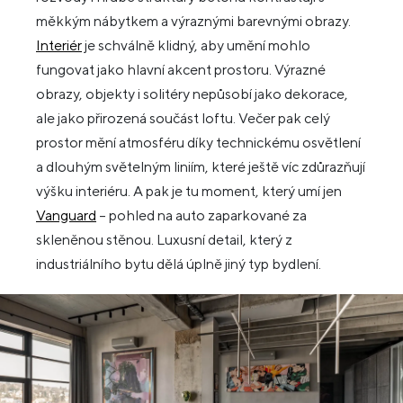
měkkým nábytkem a výraznými barevnými obrazy.
Interiér
je schválně klidný, aby umění mohlo
fungovat jako hlavní akcent prostoru. Výrazné
obrazy, objekty i solitéry nepůsobí jako dekorace,
ale jako přirozená součást loftu. Večer pak celý
prostor mění atmosféru díky technickému osvětlení
a dlouhým světelným liniím, které ještě víc zdůrazňují
výšku interiéru. A pak je tu moment, který umí jen
Vanguard
– pohled na auto zaparkované za
skleněnou stěnou. Luxusní detail, který z
industriálního bytu dělá úplně jiný typ bydlení.