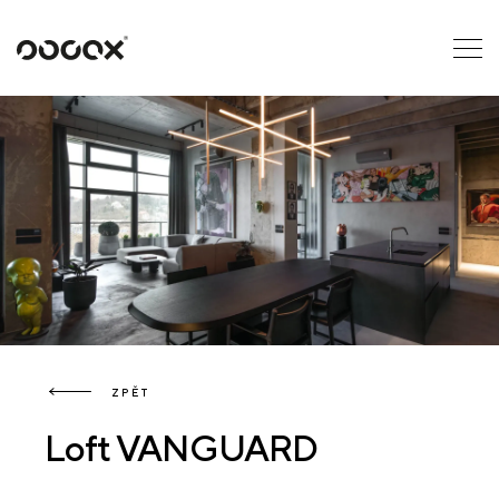
U
ČTI JAKO
ZPĚT
Loft VANGUARD