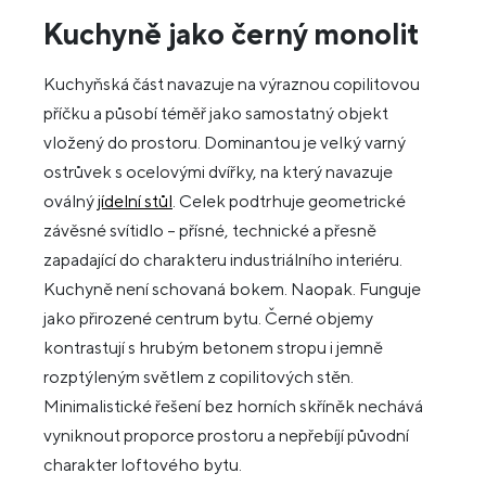
Kuchyně jako černý monolit
Kuchyňská část navazuje na výraznou copilitovou
příčku a působí téměř jako samostatný objekt
vložený do prostoru. Dominantou je velký varný
ostrůvek s ocelovými dvířky, na který navazuje
oválný
jídelní stůl
. Celek podtrhuje geometrické
závěsné svítidlo – přísné, technické a přesně
zapadající do charakteru industriálního interiéru.
Kuchyně není schovaná bokem. Naopak. Funguje
jako přirozené centrum bytu. Černé objemy
kontrastují s hrubým betonem stropu i jemně
rozptýleným světlem z copilitových stěn.
Minimalistické řešení bez horních skříněk nechává
vyniknout proporce prostoru a nepřebíjí původní
charakter loftového bytu.