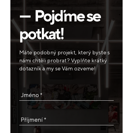
— Pojďme se
potkat!
Máte podobný projekt, který byste s
námi chtěli probrat? Vyplňte krátký
dotazník a my se Vám ozveme!
Jméno *
Příjmení *