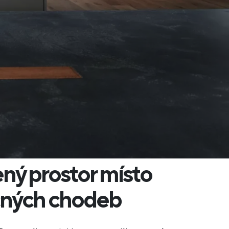
ný prostor místo
čných chodeb