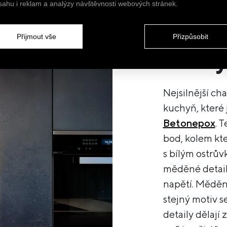
sahu i reklam a analýzy návštěvnosti webových stránek.
.
Černá
Přijmout vše
Přizpůsobit
detaily
Nejsilnější ch
kuchyň, které 
Betonepox
. 
bod, kolem kte
s bílým ostrův
měděné detaily
napětí. Měděn
stejný motiv s
detaily dělají