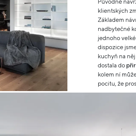
Původně navrž
klientských zm
Základem návrh
nadbytečné ko
jednoho velké
dispozice jsme
kuchyň na něj
dostala do
při
kolem ní může 
pocitu, že pro