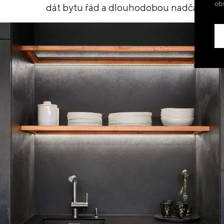
ob
dát bytu řád a dlouhodobou nadčasovost