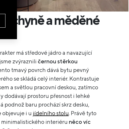
 kuchyně a měděné
arakter má středové jádro a navazující
jsme zvýraznili
černou stěrkou
Tento tmavý povrch dává bytu pevný
rého se skládá celý interiér. Kontrastuje
kem a světlou pracovní deskou, zatímco
 dodávají prostoru přesnost i lehké
á podnož baru prochází skrz desku,
e objevuje i u
jídelního stolu
. Právě tyto
 z minimalistického interiéru
něco víc