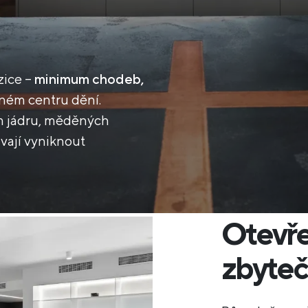
zice –
minimum chodeb,
ném centru dění.
ém jádru, měděných
ávají vyniknout
Otevře
zbyte