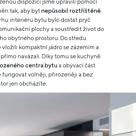
enou dispozici jsme upravili pomocí
ěn tak, aby byt
nepůsobil roztříštěně
.
u interiéru bytu bylo dostat pryč
munikační plochy a soustředit život do
ho obytného prostoru. Do středu
 vložili kompaktní jádro se zázemím a
 přímo navázali. Díky tomu se kuchyně
rozeného centra bytu
a obývací část
fungovat volněji, přirozeněji a bez
stor jen obcházíte.