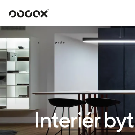
U
ČTI JAKO
ZPĚT
Interiér by