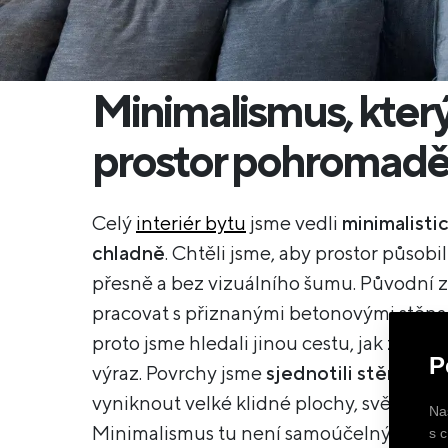
Minimalismus, který
prostor pohromad
Celý
interiér bytu
jsme vedli
minimalistic
chladně
. Chtěli jsme, aby prostor působil
přesně a bez vizuálního šumu. Původní 
pracovat s přiznanými betonovými stěna
proto jsme hledali jinou cestu, jak zach
P
výraz. Povrchy jsme
sjednotili stěrkami
a
vyniknout velké klidné plochy, světlo a p
Na
Minimalismus tu není samoúčelný styl, al
s 