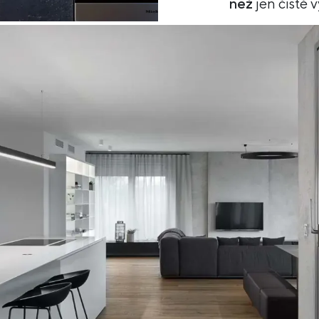
než
jen čistě v