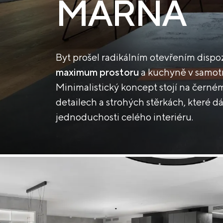
MARNA
Byt prošel radikálním otevřením dispo
maximum prostoru
a kuchyně v samot
Minimalistický koncept stojí na čern
detailech a strohých stěrkách, které d
jednoduchosti celého interiéru.