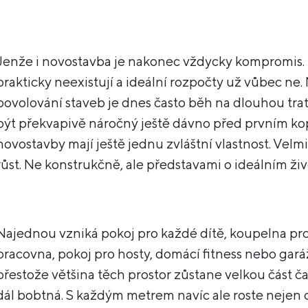
Jenže i novostavba je nakonec vždycky kompromis.
prakticky neexistují a ideální rozpočty už vůbec ne
povolování staveb je dnes často běh na dlouhou trať
být překvapivě náročný ještě dávno před prvním k
novostavby mají ještě jednu zvláštní vlastnost. Vel
růst. Ne konstrukčně, ale představami o ideálním živ
Najednou vzniká pokoj pro každé dítě, koupelna pro
pracovna, pokoj pro hosty, domácí fitness nebo garáž
přestože většina těch prostor zůstane velkou část 
dál bobtná. S každým metrem navíc ale roste nejen c