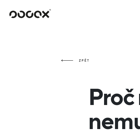
U
ČTI JAKO
ZPĚT
Proč
nemus