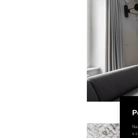
P
Na
s 