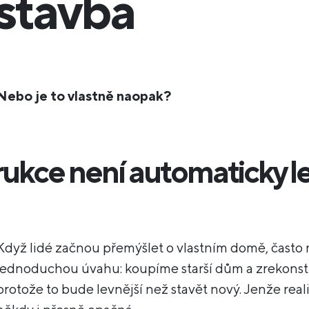
stavba
Nebo je to vlastně naopak?
ukce není automaticky le
Když lidé začnou přemýšlet o vlastním domě, často 
jednoduchou úvahu: koupíme starší dům a zrekons
protože to bude levnější než stavět nový. Jenže realit