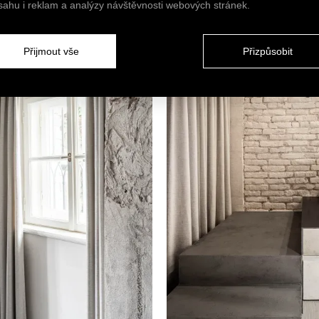
sahu i reklam a analýzy návštěvnosti webových stránek.
Přijmout vše
Přizpůsobit