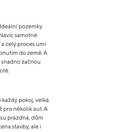
 Ideální pozemky
. Navíc samotné
 a celý proces umí
opnutím do země. A
mi snadno začnou
otě.
 každý pokoj, velká
 pro několik aut. A
času prázdná, dům
ena stavby, ale i