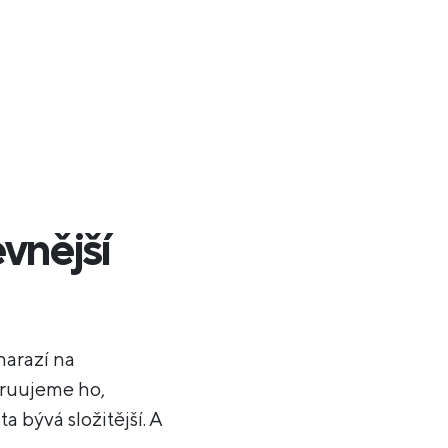
vnější
narazí na
truujeme ho,
a bývá složitější. A