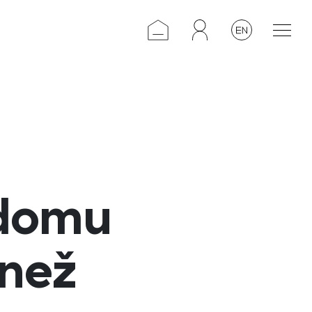
 domu
 než