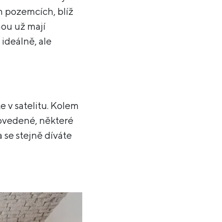
h pozemcích, blíž
nou už mají
 ideálně, ale
e v satelitu. Kolem
povedené, některé
a se stejně díváte