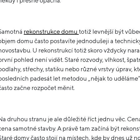
někdy i přesně opačná.
Samotná
rekonstrukce domu
totiž levnější být vůb
objem domu často postavíte jednodušeji a technicky 
novostavbu. U rekonstrukcí totiž skoro vždycky nara
první pohled není vidět. Staré rozvody, vlhkost, špa
podlahy, střechy, statiku nebo různé vrstvy úprav, kt
posledních padesát let metodou „nějak to uděláme“.
často začne rozpočet měnit.
Na druhou stranu je ale důležité říct jednu věc. Ce
cena samotné stavby. A právě tam začíná být rekons
Staré domy často stojí na místech, kde by dnes už 