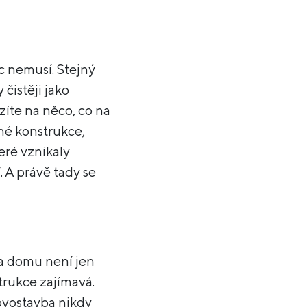
ec nemusí. Stejný
čistěji jako
zíte na něco, co na
tné konstrukce,
eré vznikaly
 A právě tady se
na domu není jen
trukce zajímavá.
novostavba nikdy