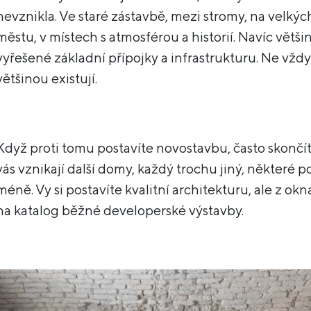
nevznikla. Ve staré zástavbě, mezi stromy, na velkýc
městu, v místech s atmosférou a historií. Navíc větši
vyřešené základní přípojky a infrastrukturu. Ne vždy
většinou existují.
Když proti tomu postavíte novostavbu, často skončít
vás vznikají další domy, každý trochu jiný, některé 
méně. Vy si postavíte kvalitní architekturu, ale z okn
na katalog běžné developerské výstavby.