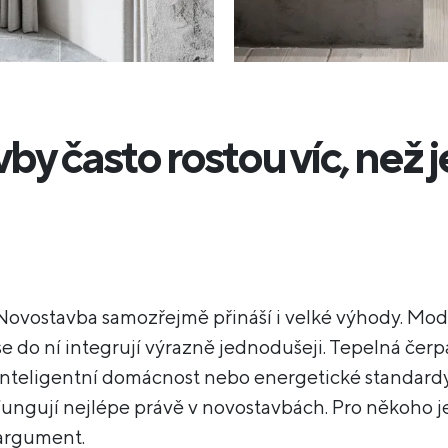
y často rostou víc, než j
Novostavba samozřejmě přináší i velké výhody. Mod
se do ní integrují výrazně jednodušeji. Tepelná čerp
inteligentní domácnost nebo energetické standar
fungují nejlépe právě v novostavbách. Pro někoho j
argument.