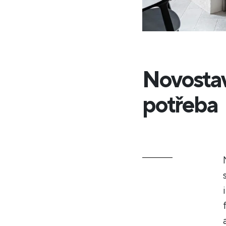
Novostavb
potřeba