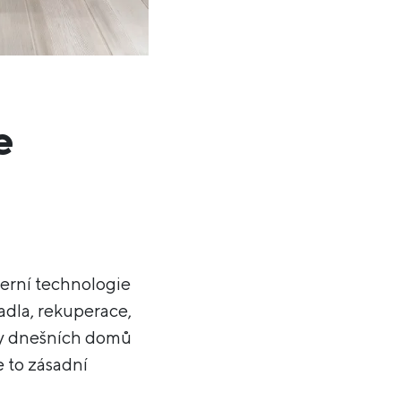
e
erní technologie
adla, rekuperace,
dy dnešních domů
e to zásadní