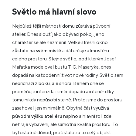
Světlo má hlavní slovo
Nejdůležitější místností domu zůstává původní
ateliér. Dnes slouží jako obývací pokoj, jeho
charakter se ale nezměnil. Velké střešní okno
zůstalo na svém místě
a dál určuje atmosféru
celého prostoru. Stejné světlo, pod kterým Josef
Mařatka modeloval bustu T. G. Masaryka, dnes
dopadá na každodenní život nové rodiny. Světlo sem
nepřichází z boku, ale shora. Během dne se
proměňuje intenzita i směr dopadu a interiér díky
tomu nikdy nepůsobí stejně. Proto jsme do prostoru
zasahovali jen minimálně. Obytná část využívá
původní výšku ateliéru
naplno a hlavní roli zde
nehraje vybavení, ale samotná kvalita prostoru. To
byl ostatně důvod, proč stálo za to celý objekt