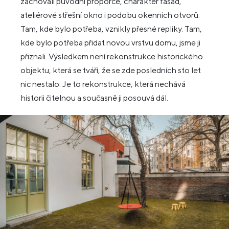
zachovali původní proporce, charakter fasád,
ateliérové střešní okno i podobu okenních otvorů.
Tam, kde bylo potřeba, vznikly přesné repliky. Tam,
kde bylo potřeba přidat novou vrstvu domu, jsme ji
přiznali. Výsledkem není rekonstrukce historického
objektu, která se tváří, že se zde posledních sto let
nic nestalo. Je to rekonstrukce, která nechává
historii čitelnou a současně ji posouvá dál.