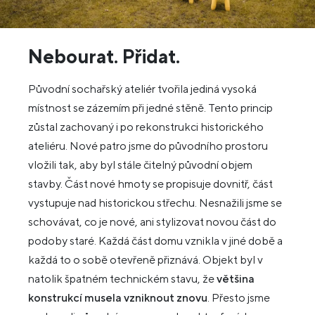
Nebourat. Přidat.
Původní sochařský ateliér tvořila jediná vysoká
místnost se zázemím při jedné stěně. Tento princip
zůstal zachovaný i po rekonstrukci historického
ateliéru. Nové patro jsme do původního prostoru
vložili tak, aby byl stále čitelný původní objem
stavby. Část nové hmoty se propisuje dovnitř, část
vystupuje nad historickou střechu. Nesnažili jsme se
schovávat, co je nové, ani stylizovat novou část do
podoby staré. Každá část domu vznikla v jiné době a
každá to o sobě otevřeně přiznává. Objekt byl v
natolik špatném technickém stavu, že
většina
konstrukcí musela vzniknout znovu
. Přesto jsme