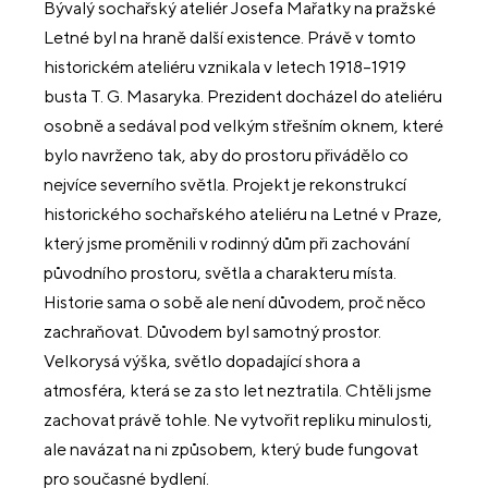
Bývalý sochařský ateliér Josefa Mařatky na pražské
Letné byl na hraně další existence. Právě v tomto
historickém ateliéru vznikala v letech 1918–1919
busta T. G. Masaryka. Prezident docházel do ateliéru
osobně a sedával pod velkým střešním oknem, které
bylo navrženo tak, aby do prostoru přivádělo co
nejvíce severního světla. Projekt je rekonstrukcí
historického sochařského ateliéru na Letné v Praze,
který jsme proměnili v rodinný dům při zachování
původního prostoru, světla a charakteru místa.
Historie sama o sobě ale není důvodem, proč něco
zachraňovat. Důvodem byl samotný prostor.
Velkorysá výška, světlo dopadající shora a
atmosféra, která se za sto let neztratila. Chtěli jsme
zachovat právě tohle. Ne vytvořit repliku minulosti,
ale navázat na ni způsobem, který bude fungovat
pro současné bydlení.