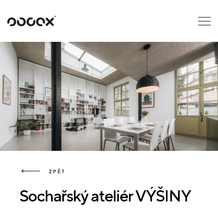
U
ČTI JAKO
ZPĚT
Sochařský ateliér VÝŠINY