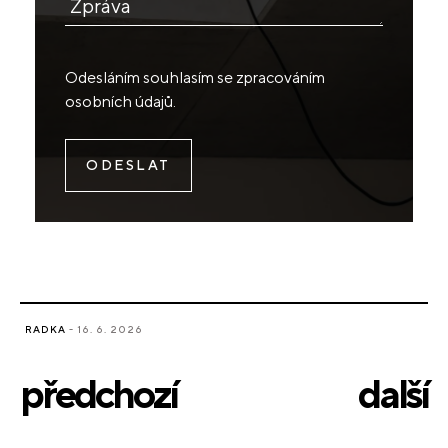
Zpráva
Odesláním souhlasím se
zpracováním
osobních údajů
.
RADKA
- 16. 6. 2026
předchozí
další