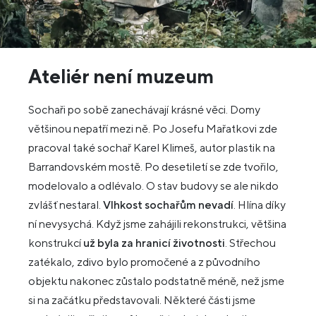
Ateliér není muzeum
Sochaři po sobě zanechávají krásné věci. Domy
většinou nepatří mezi ně. Po Josefu Mařatkovi zde
pracoval také sochař Karel Klimeš, autor plastik na
Barrandovském mostě. Po desetiletí se zde tvořilo,
modelovalo a odlévalo. O stav budovy se ale nikdo
zvlášť nestaral.
Vlhkost sochařům nevadí
. Hlína díky
ní nevysychá. Když jsme zahájili rekonstrukci, většina
konstrukcí
už byla za hranicí životnosti
. Střechou
zatékalo, zdivo bylo promočené a z původního
objektu nakonec zůstalo podstatně méně, než jsme
si na začátku představovali. Některé části jsme