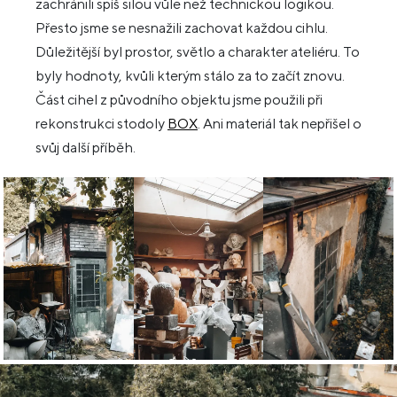
zachránili spíš silou vůle než technickou logikou.
Přesto jsme se nesnažili zachovat každou cihlu.
Důležitější byl prostor, světlo a charakter ateliéru. To
byly hodnoty, kvůli kterým stálo za to začít znovu.
Část cihel z původního objektu jsme použili při
rekonstrukci stodoly
BOX
. Ani materiál tak nepřišel o
svůj další příběh.