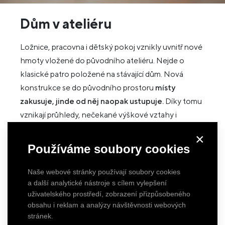
Dům v ateliéru
Ložnice, pracovna i dětský pokoj vznikly uvnitř nové
hmoty vložené do původního ateliéru. Nejde o
klasické patro položené na stávající dům. Nová
konstrukce se do původního prostoru
místy
zakusuje, jinde od něj naopak ustupuje.
Díky tomu
vznikají průhledy, nečekané výškové vztahy i
situace, kdy je původní stavba stále přítomná v
×
každodenním životě domu. Ložnice je záměrně
Používáme soubory cookies
jednoduchá a obrací pozornost k prostoru a světlu.
Dětský pokoj naopak získal velké prosklení směrem
Naše webové stránky používají soubory cookies
do zahrady ve vnitrobloku. Každá místnost reaguje
a další analytické nástroje s cílem vylepšení
uživatelského prostředí, zobrazení přizpůsobeného
na jiné podmínky, všechny ale vznikly ze stejné
obsahu i reklam a analýzy návštěvnosti webových
myšlenky – vložit nový domov do historického
stránek.
ateliéru tak, aby jeden nepřehlušil druhý.