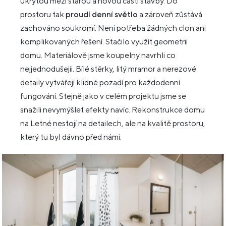
ukrytou mezi starou a novou částí stavby. Do
prostoru tak
proudí denní světlo
a zároveň zůstává
zachováno soukromí. Není potřeba žádných clon ani
komplikovaných řešení. Stačilo využít geometrii
domu. Materiálově jsme koupelny navrhli co
nejjednodušejii. Bílé stěrky, litý mramor a nerezové
detaily vytvářejí klidné pozadí pro každodenní
fungování. Stejně jako v celém projektu jsme se
snažili nevymýšlet efekty navíc. Rekonstrukce domu
na Letné nestojí na detailech, ale na kvalitě prostoru,
který tu byl dávno před námi.