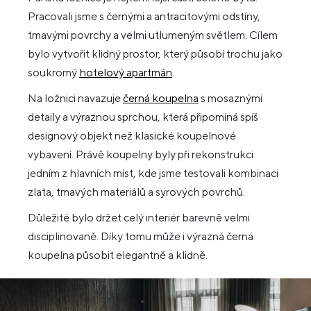
Pracovali jsme s černými a antracitovými odstíny,
tmavými povrchy a velmi utlumeným světlem. Cílem
bylo vytvořit klidný prostor, který působí trochu jako
soukromý
hotelový apartmán
.
Na ložnici navazuje
černá koupelna
s mosaznými
detaily a výraznou sprchou, která připomíná spíš
designový objekt než klasické koupelnové
vybavení. Právě koupelny byly při rekonstrukci
jedním z hlavních míst, kde jsme testovali kombinaci
zlata, tmavých materiálů a syrových povrchů.
Důležité bylo držet celý interiér barevně velmi
disciplinovaně. Díky tomu může i výrazná černá
koupelna působit elegantně a klidně.