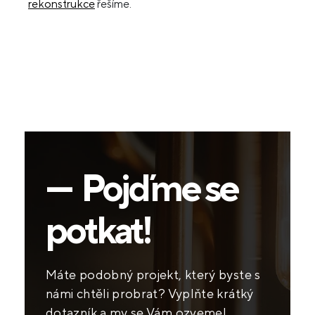
rekonstrukce
řešíme.
— Pojďme se
potkat!
Máte podobný projekt, který byste s
námi chtěli probrat? Vyplňte krátký
dotazník a my se Vám ozveme!