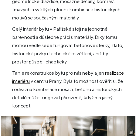
geometrické dlaždice, mosazné detaily, kontrast
tmavých a světlých ploch i kombinace historických
motivů se současnými materiály.
Celý interiér bytu v Pařížské stojí na jednotné
barevnosti a důsledné práci s materiály. Díky tomu
mohou vedle sebe fungovat betonové stěrky, zlato,
historické prvky i technické osvětlení, aniž by
prostor působil chaoticky.
Tahle rekonstrukce bytu pro nás nebyla jen
realizace
interiéru
v centru Prahy. Byla to možnost ověřit si, že
i odvážná kombinace mosazi, betonu a historických
detailů může fungovat přirozeně, když má jasný
koncept.