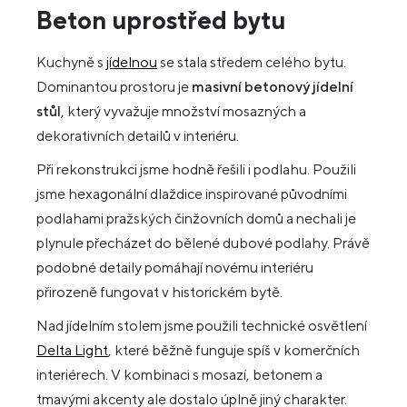
Beton uprostřed bytu
Kuchyně s
jídelnou
se stala středem celého bytu.
Dominantou prostoru je
masivní betonový jídelní
stůl
, který vyvažuje množství mosazných a
dekorativních detailů v interiéru.
Při rekonstrukci jsme hodně řešili i podlahu. Použili
jsme hexagonální dlaždice inspirované původními
podlahami pražských činžovních domů a nechali je
plynule přecházet do bělené dubové podlahy. Právě
podobné detaily pomáhají novému interiéru
přirozeně fungovat v historickém bytě.
Nad jídelním stolem jsme použili technické osvětlení
Delta Light
, které běžně funguje spíš v komerčních
interiérech. V kombinaci s mosazí, betonem a
tmavými akcenty ale dostalo úplně jiný charakter.