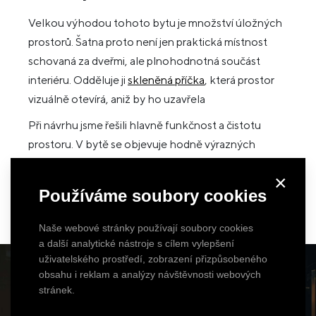
Velkou výhodou tohoto bytu je množství úložných
prostorů. Šatna proto není jen praktická místnost
schovaná za dveřmi, ale plnohodnotná součást
interiéru. Odděluje ji
skleněná příčka
, která prostor
vizuálně otevírá, aniž by ho uzavřela
Při návrhu jsme řešili hlavně funkčnost a čistotu
prostoru. V bytě se objevuje hodně výrazných
materiálů a detailů, takže právě šatna funguje jako
×
klidnější část celého konceptu. I tady se ale propisuje
Používáme soubory cookies
jednotná barevnost, mosazné akcenty a tmavší tóny,
které propojují celý interiér.
Naše webové stránky používají soubory cookies
a další analytické nástroje s cílem vylepšení
uživatelského prostředí, zobrazení přizpůsobeného
obsahu i reklam a analýzy návštěvnosti webových
stránek.