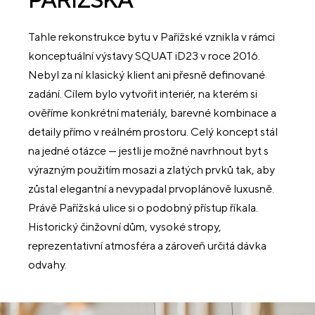
Tahle rekonstrukce bytu v Pařížské vznikla v rámci
konceptuální výstavy SQUAT iD23 v roce 2016.
Nebyl za ní klasický klient ani přesně definované
zadání. Cílem bylo vytvořit interiér, na kterém si
ověříme konkrétní materiály, barevné kombinace a
detaily přímo v reálném prostoru. Celý koncept stál
na jedné otázce — jestli je možné navrhnout byt s
výrazným použitím mosazi a zlatých prvků tak, aby
zůstal elegantní a nevypadal prvoplánově luxusně.
Právě Pařížská ulice si o podobný přístup říkala.
Historický činžovní dům, vysoké stropy,
reprezentativní atmosféra a zároveň určitá dávka
odvahy.