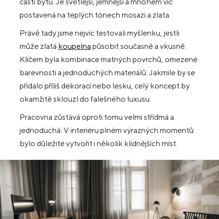
části bytu. Je světlejší, jemnější a mnohem víc
postavená na teplých tónech mosazi a zlata.
Právě tady jsme nejvíc testovali myšlenku, jestli
může zlatá
koupelna
působit současně a vkusně.
Klíčem byla kombinace matných povrchů, omezené
barevnosti a jednoduchých materiálů. Jakmile by se
přidalo příliš dekorací nebo lesku, celý koncept by
okamžitě sklouzl do falešného luxusu.
Pracovna zůstává oproti tomu velmi střídmá a
jednoduchá. V interiéru plném výrazných momentů
bylo důležité vytvořit i několik klidnějších míst.