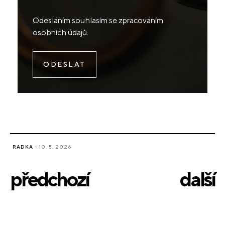
Odesláním souhlasím se
zpracováním
osobních údajů
.
RADKA
- 10. 5. 2026
předchozí
další