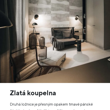
Zlatá koupelna
Druhá ložnice je přesným opakem tmavé pánské