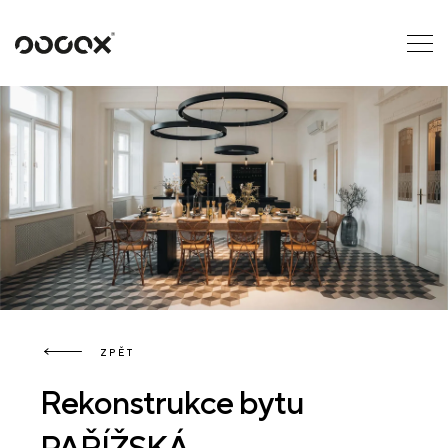
U
ČTI JAKO
ZPĚT
Rekonstrukce bytu
PAŘÍŽSKÁ