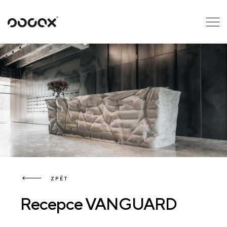
U
ČTI JAKO
ZPĚT
Recepce VANGUARD