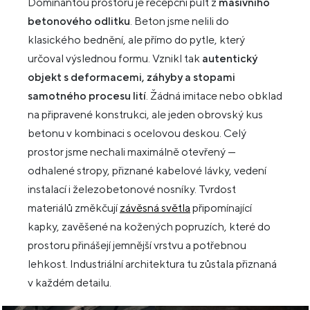
Dominantou prostoru je recepční pult z
masivního
betonového odlitku
. Beton jsme nelili do
klasického bednění, ale přímo do pytle, který
určoval výslednou formu. Vznikl tak
autentický
objekt s deformacemi, záhyby a stopami
samotného procesu lití
. Žádná imitace nebo obklad
na připravené konstrukci, ale jeden obrovský kus
betonu v kombinaci s ocelovou deskou. Celý
prostor jsme nechali maximálně otevřený —
odhalené stropy, přiznané kabelové lávky, vedení
instalací i železobetonové nosníky. Tvrdost
materiálů změkčují
závěsná světla
připomínající
kapky, zavěšené na kožených popruzích, které do
prostoru přinášejí jemnější vrstvu a potřebnou
lehkost. Industriální architektura tu zůstala přiznaná
v každém detailu.