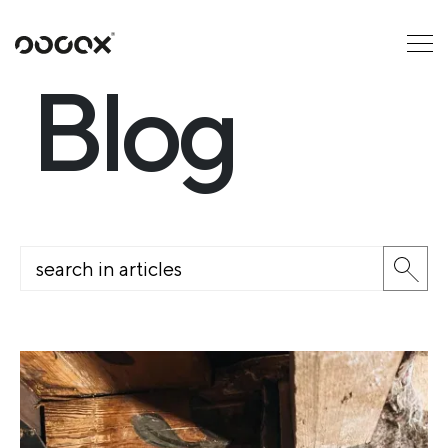
U
READ AS
Blog