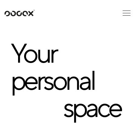
U
READ AS
Your personal
Your
space
personal
This is your personal wall where you’ll find the essentials
for our future collaboration.
space
We will introduce you to the price offer, timeline, visualizations, and
overall course of the project phases. You can also find relevant
references and inspiration from the world of OOOOX or Pinterest
and ask anything you’re unsure about.