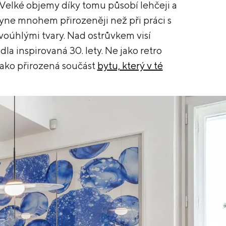
. Velké objemy díky tomu působí lehčeji a
lyne mnohem přirozeněji než při práci s
voúhlými tvary. Nad ostrůvkem visí
dla inspirovaná 30. lety. Ne jako retro
jako přirozená součást
bytu, který v té