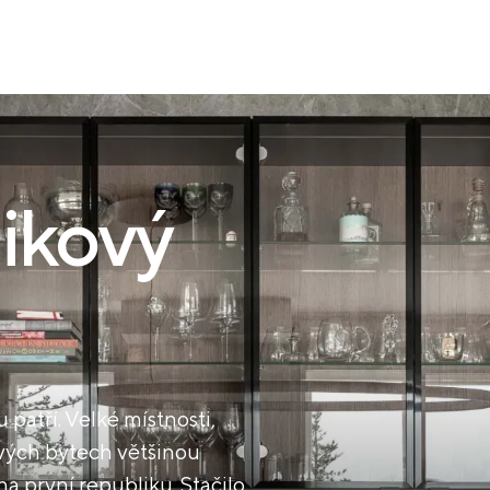
ikový
patří. Velké místnosti,
ových bytech většinou
na první republiku. Stačilo