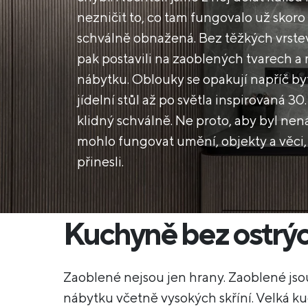
nezničit to, co tam fungovalo už skoro 
schválně obnažená. Bez těžkých vrstev 
pak postavili na zaoblených tvarech 
nábytku. Oblouky se opakují napříč b
jídelní stůl až po světla inspirovaná 30.
klidný schválně. Ne proto, aby byl ne
mohlo fungovat umění, objekty a věci, k
přinesli.
Kuchyně bez ostrýc
Zaoblené nejsou jen hrany. Zaoblené js
nábytku včetně vysokých skříní. Velká k