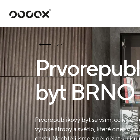
U
ČTI JAKO
ZPĚT
Prvorepubl
byt BRNO
Prvorepublikový byt se vším, co k němu 
vysoké stropy a světlo, které dnes v n
chybí. Nechtěli jsme z něj dělat kulisu 