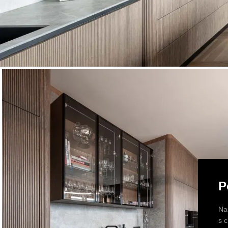
P
Na
s 