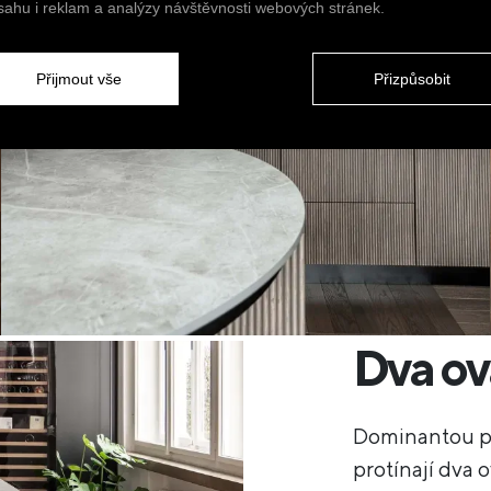
sahu i reklam a analýzy návštěvnosti webových stránek.
Přijmout vše
Přizpůsobit
Dva ov
Dominantou pr
protínají dva o