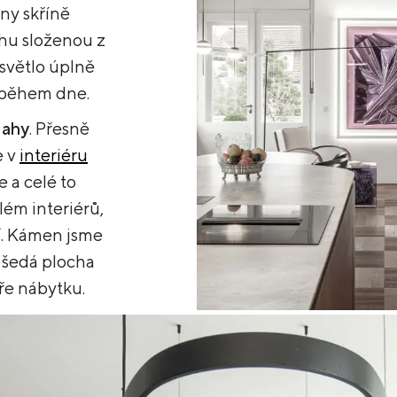
ny skříně
ýhu složenou z
 světlo úplně
e během dne.
lahy
. Přesně
e v
interiéru
 a celé to
lém interiérů,
é“. Kámen jsme
 šedá plocha
ře nábytku.