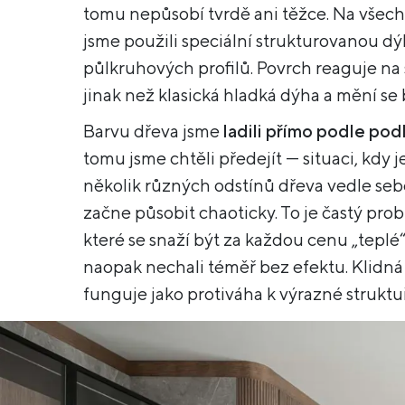
tomu nepůsobí tvrdě ani těžce. Na všech
jsme použili speciální strukturovanou d
půlkruhových profilů. Povrch reaguje na
jinak než klasická hladká dýha a mění s
Barvu dřeva jsme
ladili přímo podle pod
tomu jsme chtěli předejít — situaci, kdy j
několik různých odstínů dřeva vedle sebe
začne působit chaoticky. To je častý prob
které se snaží být za každou cenu „tepl
naopak nechali téměř bez efektu. Klidná
funguje jako protiváha k výrazné struktu