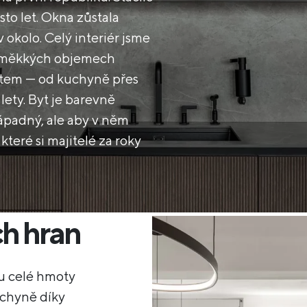
sto let. Okna zůstala
okolo. Celý interiér jsme
a měkkých objemech
ytem — od kuchyně přes
 lety. Byt je barevně
nápadný, ale aby v něm
teré si majitelé za roky
h hran
ou celé hmoty
uchyně díky