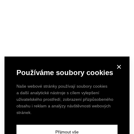
×
Používáme soubory cookies
Naše webové stránky používají soubory cookies
a další analytické nástroje s cílem vylepšení
uživatelského prostředí, zobrazení přizpůsobeného
obsahu i reklam a analýzy návštěvnosti webových
MLÝN - dámský industriální byt
stránek.
Mohlo by se zdát, že to je pánský interiér, ale tato
Přijmout vše