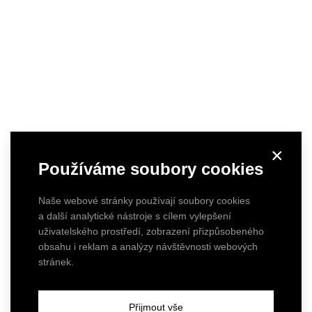
×
Používáme soubory cookies
Naše webové stránky používají soubory cookies
a další analytické nástroje s cílem vylepšení
uživatelského prostředí, zobrazení přizpůsobeného
LÍSEK - lovecká chata
obsahu i reklam a analýzy návštěvnosti webových
stránek.
Vysočinská chata, kam se nejezdí spát. Nově navržený
prostor pro setkávání — tmavé dřevo venku, uvnitř bílé
Přijmout vše
cihly, masiv a ocel. K tomu krb, měděná pípa, velká