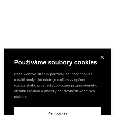
×
Používáme soubory cookies
Naše webové stránky používají soubory cookies
a další analytické nástroje s cílem vylepšení
uživatelského prostředí, zobrazení přizpůsobeného
obsahu i reklam a analýzy návštěvnosti webových
stránek.
JOSEFOV - byt ve věži se zlatými komíny
Přijmout vše
JOSEFOV - byt ve věži se zlatými komíny.