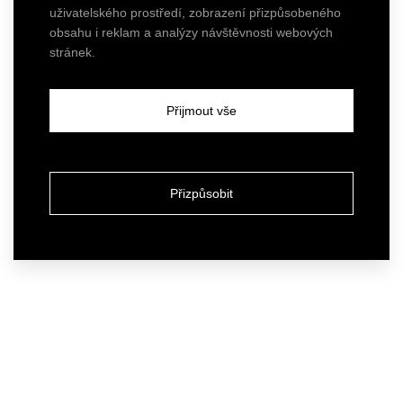
uživatelského prostředí, zobrazení přizpůsobeného
obsahu i reklam a analýzy návštěvnosti webových
stránek.
Přijmout vše
Přizpůsobit