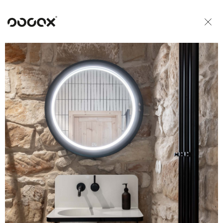
U
ČTI JAKO