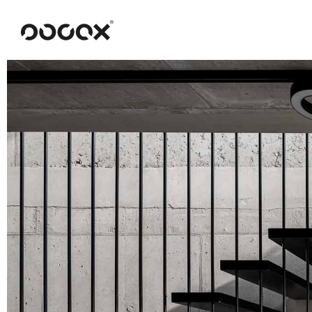
U
ČTI JAKO