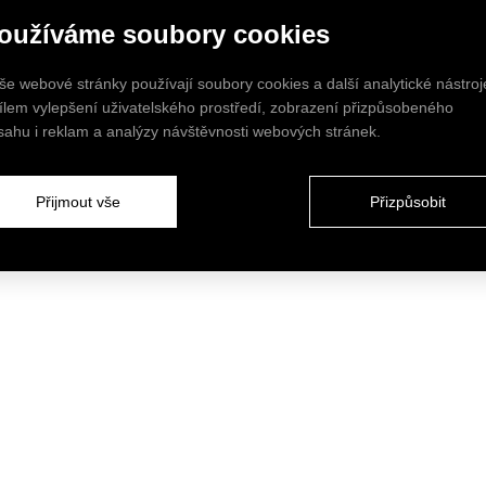
oužíváme soubory cookies
še webové stránky používají soubory cookies a další analytické nástroj
cílem vylepšení uživatelského prostředí, zobrazení přizpůsobeného
sahu i reklam a analýzy návštěvnosti webových stránek.
Přijmout vše
Přizpůsobit