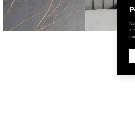
P
Na
s 
ob