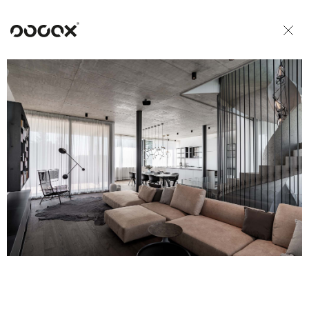
U
ČTI JAKO