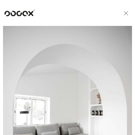
U
ČTI JAKO