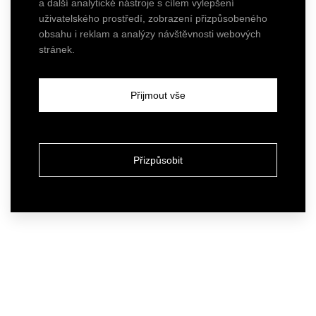
a další analytické nástroje s cílem vylepšení
uživatelského prostředí, zobrazení přizpůsobeného
obsahu i reklam a analýzy návštěvnosti webových
stránek.
Přijmout vše
Přizpůsobit