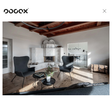
U
ČTI JAKO