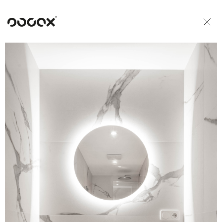
U
ČTI JAKO