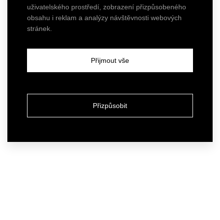
uživatelského prostředí, zobrazení přizpůsobeného
obsahu i reklam a analýzy návštěvnosti webových
stránek.
Přijmout vše
Přizpůsobit