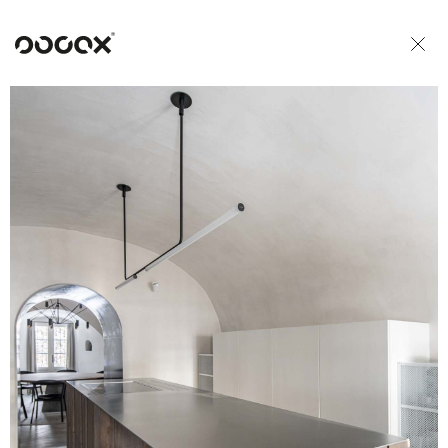
U
ČTI JAKO