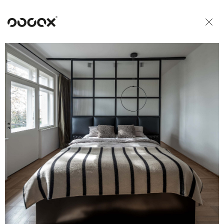
U
ČTI JAKO