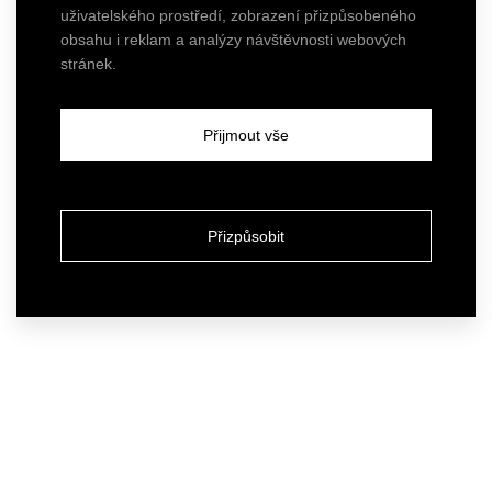
uživatelského prostředí, zobrazení přizpůsobeného
obsahu i reklam a analýzy návštěvnosti webových
stránek.
Přijmout vše
Přizpůsobit