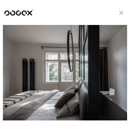
U
ČTI JAKO