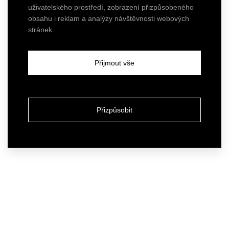
uživatelského prostředí, zobrazení přizpůsobeného
obsahu i reklam a analýzy návštěvnosti webových
stránek.
Přijmout vše
Přizpůsobit