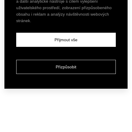
a další analytické nástroje s cílem vylepšení
uživatelského prostředí, zobrazení přizpůsobeného
obsahu i reklam a analýzy návštěvnosti webových
stránek.
Přijmout vše
Přizpůsobit