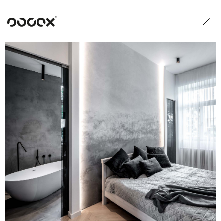
U
ČTI JAKO