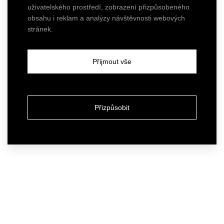
uživatelského prostředí, zobrazení přizpůsobeného
obsahu i reklam a analýzy návštěvnosti webových
stránek.
Přijmout vše
Přizpůsobit