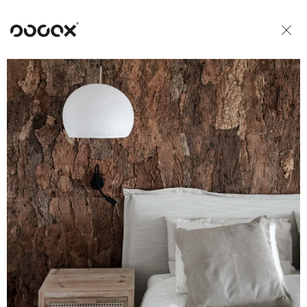
U
ČTI JAKO