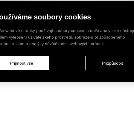
oužíváme soubory cookies
še webové stránky používají soubory cookies a další analytické nástroj
cílem vylepšení uživatelského prostředí, zobrazení přizpůsobeného
sahu i reklam a analýzy návštěvnosti webových stránek.
Přijmout vše
Přizpůsobit