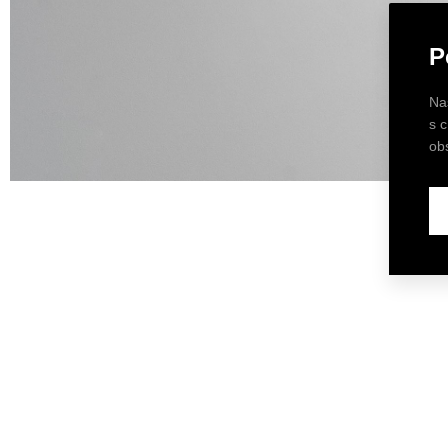
P
Na
s 
ob