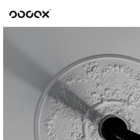
U
ČTI JAKO