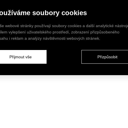
oužíváme soubory cookies
še webové stránky používají soubory cookies a další analytické nástroj
cílem vylepšení uživatelského prostředí, zobrazení přizpůsobeného
sahu i reklam a analýzy návštěvnosti webových stránek.
Přijmout vše
Přizpůsobit