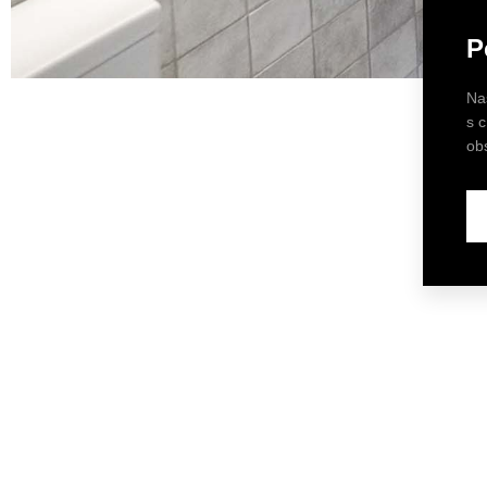
P
Na
s 
ob