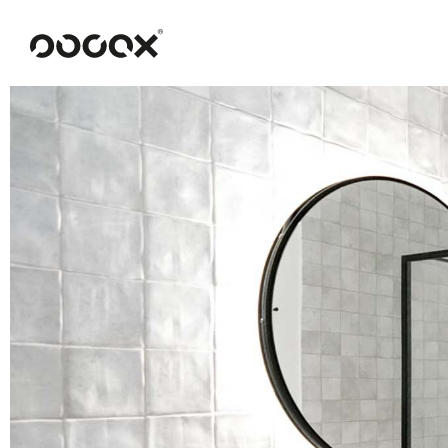
U
ČTI JAKO