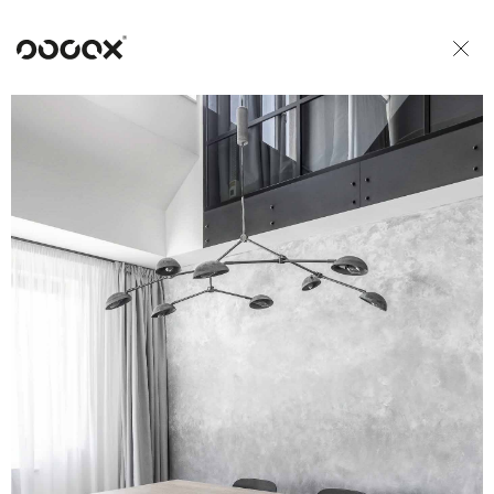
U
ČTI JAKO