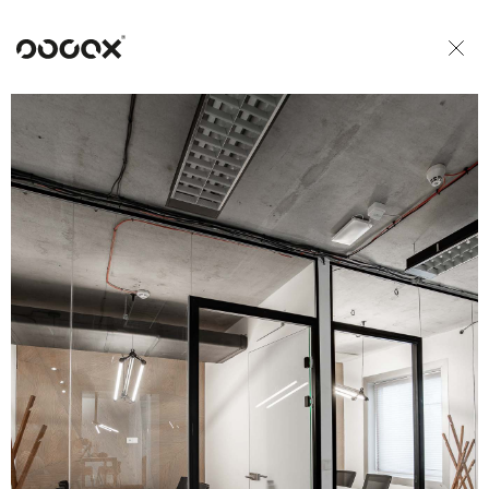
U
ČTI JAKO