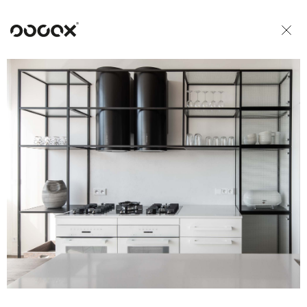
U
ČTI JAKO