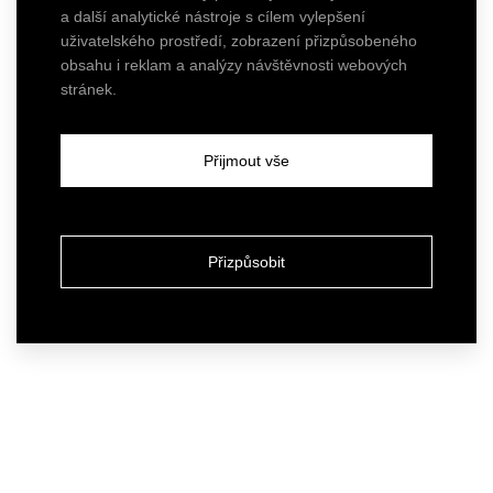
a další analytické nástroje s cílem vylepšení
uživatelského prostředí, zobrazení přizpůsobeného
obsahu i reklam a analýzy návštěvnosti webových
stránek.
Přijmout vše
Přizpůsobit