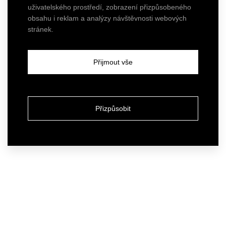
uživatelského prostředí, zobrazení přizpůsobeného
obsahu i reklam a analýzy návštěvnosti webových
stránek.
Přijmout vše
Přizpůsobit