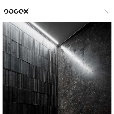
U
ČTI JAKO