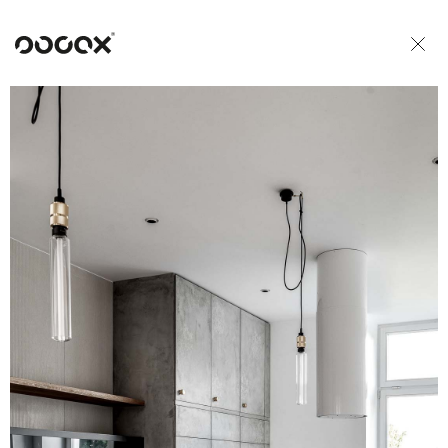
U
ČTI JAKO