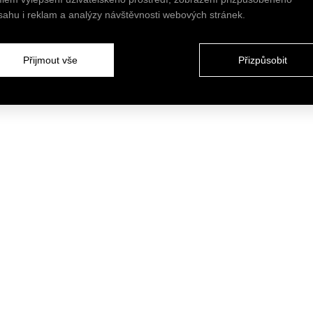
HŘEBENKY - betonový loft
sahu i reklam a analýzy návštěvnosti webových stránek.
ěm, přiznanými betony, skleněnými příčkami v černých rám
Přijmout vše
Přizpůsobit
s to baví.