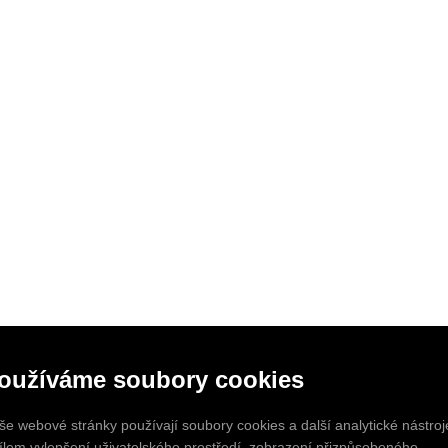
oužíváme soubory cookies
še webové stránky používají soubory cookies a další analytické nástroj
cílem vylepšení uživatelského prostředí, zobrazení přizpůsobeného