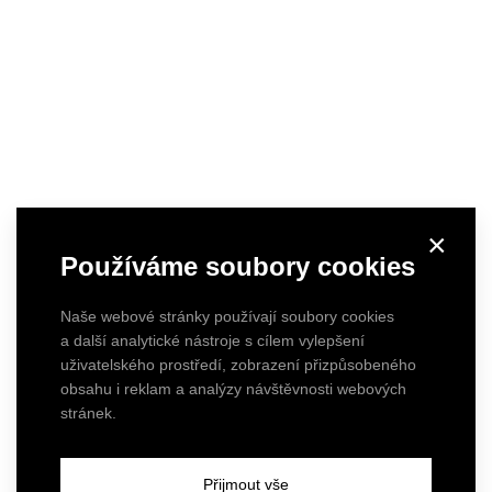
×
Používáme soubory cookies
Naše webové stránky používají soubory cookies
a další analytické nástroje s cílem vylepšení
uživatelského prostředí, zobrazení přizpůsobeného
obsahu i reklam a analýzy návštěvnosti webových
stránek.
DLÁŽDĚNÁ - byt ze žlutým schodištěm
Přijmout vše
Galerijní byt plný umění a kontrastů