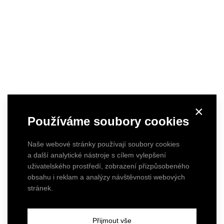
×
Používáme soubory cookies
Naše webové stránky používají soubory cookies
a další analytické nástroje s cílem vylepšení
uživatelského prostředí, zobrazení přizpůsobeného
obsahu i reklam a analýzy návštěvnosti webových
KOKORIN - barn living
stránek.
Renovation of an old barn, where the original
Přijmout vše
structures remained and beautifully complement the