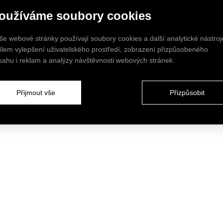
oužíváme soubory cookies
še webové stránky používají soubory cookies a další analytické nástroj
cílem vylepšení uživatelského prostředí, zobrazení přizpůsobeného
sahu i reklam a analýzy návštěvnosti webových stránek.
Přijmout vše
Přizpůsobit