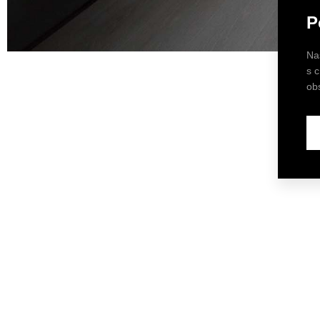
P
Na
s 
ob