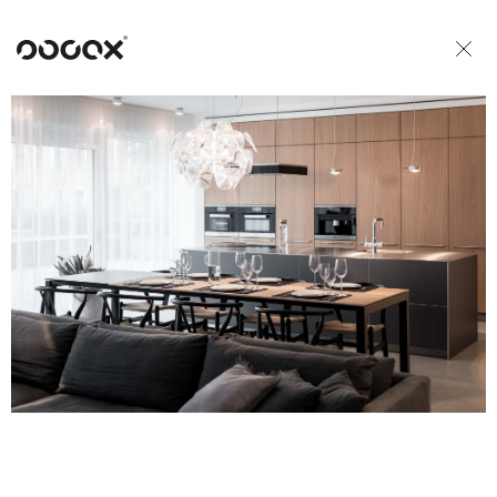
U
READ AS