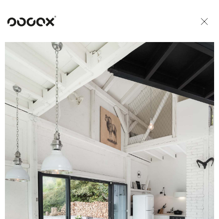
U
READ AS