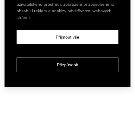
uživatelského prostředí, zobrazení přizpůsobeného
obsahu i reklam a analýzy návštěvnosti webových
stránek.
Přijmout vše
Přizpůsobit