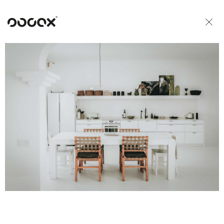
U
READ AS